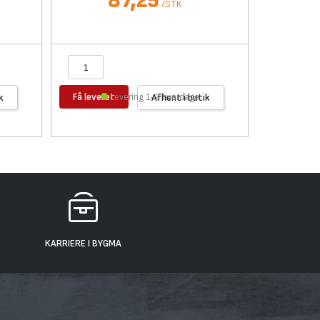
87,25
/
STK
Få leveret
Få levere
k
Levering 1-2 hverdage
Afhent i butik
KARRIERE I BYGMA