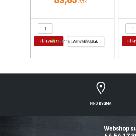
83,65
/
STK
Få leveret
Få l
Levering 1-2 hverdage
Afhent i butik
FIND BYGMA
Webshop sup
44 54 17 3