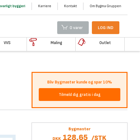
varligt byggeri
Karriere
Kontakt
Om Bygma Gruppen
0 varer
LOG IND
VVS
Maling
Outlet
Bliv Bygmaster kunde og spar 10%
Tilmeld dig gratis i dag
Bygmaster
128,65
/
STK
DKK