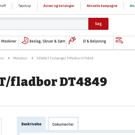
roff
Tøjshop
Aviser og kataloger
Aktuelle kampagne
Ans
Søg
& Maskiner
Beslag, Skruer & Søm
El & Belysning
Bor
Metalbor
DEWALT Forlænger T/fladbor DT4849
T/fladbor DT4849
Beskrivelse
Dokumenter