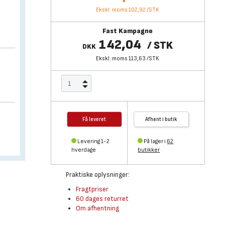
Ekskl. moms 102,92
/
STK
Fast Kampagne
142,04
/
STK
DKK
Ekskl. moms 113,63
/
STK
Få leveret
Afhent i butik
Levering 1-2
På lager i
62
hverdage
butikker
Praktiske oplysninger:
Fragtpriser
60 dages returret
Om afhentning