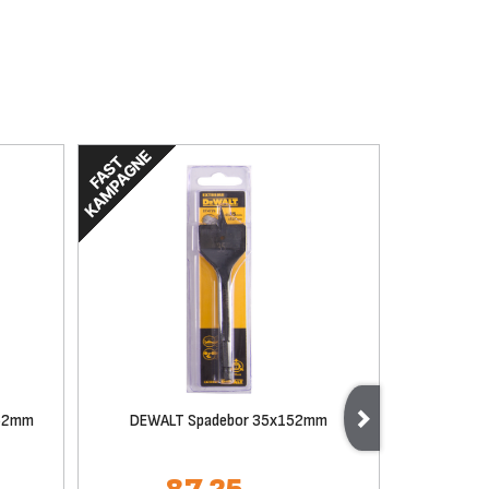
152mm
DEWALT Spadebor 35x152mm
DEWAL