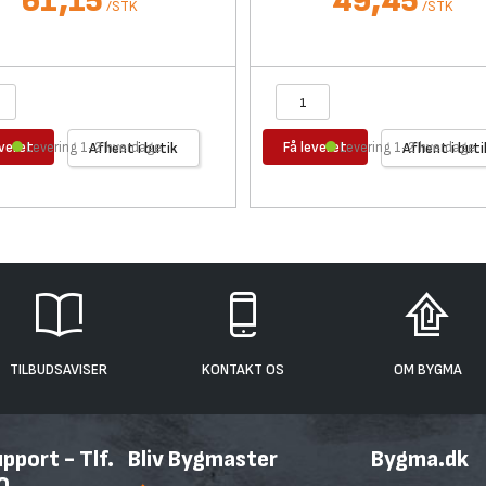
61,15
49,45
/
STK
/
STK
everet
Få leveret
Levering 1-2 hverdage
Afhent i butik
Levering 1-2 hverdage
Afhent i buti
TILBUDSAVISER
KONTAKT OS
OM BYGMA
port - Tlf.
Bliv Bygmaster
Bygma.dk
0