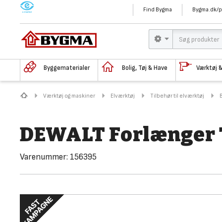
M
Find Bygma
Bygma.dk/p
Byggematerialer
Bolig, Tøj & Have
Værktøj 
Værktøj og maskiner
Elværktøj
Tilbehør til elværktøj
DEWALT Forlænger 
Varenummer:
156395