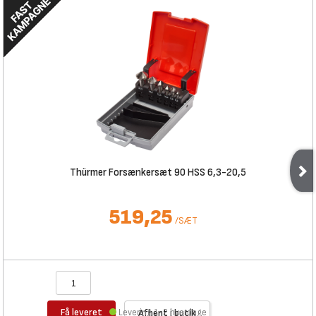
Thürmer Forsænkersæt 90 HSS 6,3-20,5
519,25
/
SÆT
Få leveret
Levering 1-2 hverdage
Afhent i butik