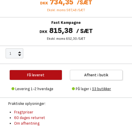
734,35
/
SÆT
DKK
Ekskl. moms 587,48
/
SÆT
Fast Kampagne
815,38
/
SÆT
DKK
Ekskl. moms 652,30
/
SÆT
Få leveret
Afhent i butik
Levering 1-2 hverdage
På lager i
53 butikker
Praktiske oplysninger:
Fragtpriser
60 dages returret
Om afhentning