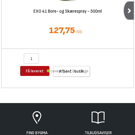
EXO 41 Bore- og Skærespray - 500ml
127,75
/
DS
Få leveret
Levering 1-2 hverdage
Afhent i butik
FIND BYGMA
TILBUDSAVISER