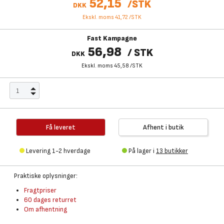
52,15
/
STK
DKK
Ekskl. moms 41,72
/
STK
Fast Kampagne
56,98
/
STK
DKK
Ekskl. moms 45,58
/
STK
Få leveret
Afhent i butik
Levering 1-2 hverdage
På lager i
13 butikker
Praktiske oplysninger:
Fragtpriser
60 dages returret
Om afhentning