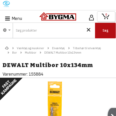
M
0
Menu
Søg
Værktøj og maskiner
Elværktøj
Tilbehør til elværktøj
Bor
Multibor
DEWALT Multibor 10x134mm
DEWALT Multibor 10x134mm
Varenummer:
155884