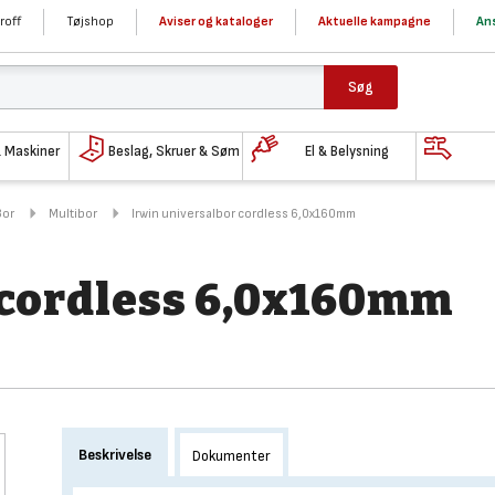
roff
Tøjshop
Aviser og kataloger
Aktuelle kampagne
Ans
Søg
& Maskiner
Beslag, Skruer & Søm
El & Belysning
Bor
Multibor
Irwin universalbor cordless 6,0x160mm
 cordless 6,0x160mm
Beskrivelse
Dokumenter