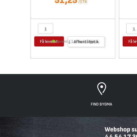
51,25
/
STK
Få leveret
Få l
Levering 1-2 hverdage
Afhent i butik
FIND BYGMA
Webshop sup
44 54 17 3