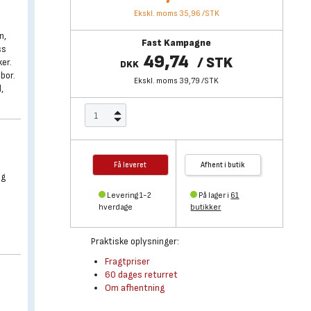
Ekskl. moms 35,96
/
STK
n,
Fast Kampagne
ss
49,74
/
STK
ker.
DKK
bor.
Ekskl. moms 39,79
/
STK
,
Få leveret
Afhent i butik
ng
Levering 1-2
På lager i
61
hverdage
butikker
Praktiske oplysninger:
Fragtpriser
60 dages returret
Om afhentning