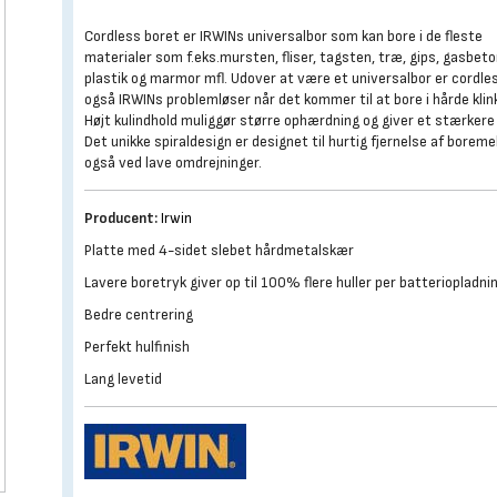
Cordless boret er IRWINs universalbor som kan bore i de fleste
materialer som f.eks.mursten, fliser, tagsten, træ, gips, gasbeto
plastik og marmor mfl. Udover at være et universalbor er cordle
også IRWINs problemløser når det kommer til at bore i hårde klin
Højt kulindhold muliggør større ophærdning og giver et stærkere 
Det unikke spiraldesign er designet til hurtig fjernelse af boremel
også ved lave omdrejninger.
Producent:
Irwin
Platte med 4-sidet slebet hårdmetalskær
Lavere boretryk giver op til 100% flere huller per batteriopladni
Bedre centrering
Perfekt hulfinish
Lang levetid