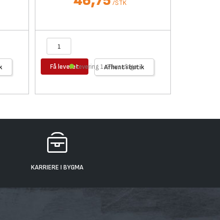
46,75
/
STK
Få leveret
Få levere
k
Levering 1-2 hverdage
Afhent i butik
KARRIERE I BYGMA