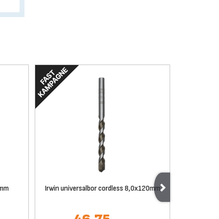
0mm
Irwin universalbor cordless 8,0x120mm
Irwin 