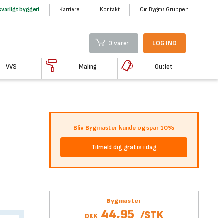
varligt byggeri
Karriere
Kontakt
Om Bygma Gruppen
0 varer
LOG IND
VVS
Maling
Outlet
Bliv Bygmaster kunde og spar 10%
Tilmeld dig gratis i dag
Bygmaster
44,95
/
STK
DKK