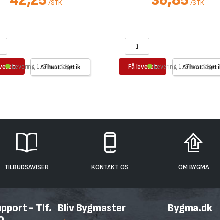
42,25
36,85
/
STK
/
STK
everet
Få leveret
Levering 1-2 hverdage
Afhent i butik
Levering 1-2 hverdage
Afhent i buti
TILBUDSAVISER
KONTAKT OS
OM BYGMA
port - Tlf.
Bliv Bygmaster
Bygma.dk
0