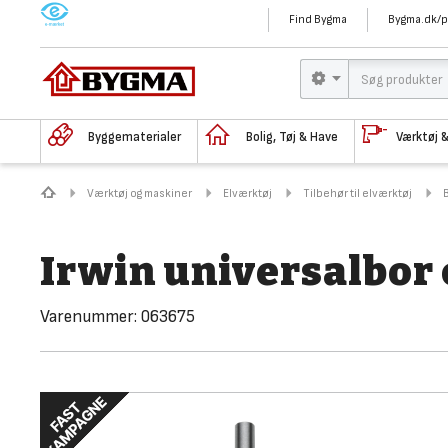
M
Find Bygma
Bygma.dk/p
Byggematerialer
Bolig, Tøj & Have
Værktøj 
Værktøj og maskiner
Elværktøj
Tilbehør til elværktøj
Irwin universalbor
Varenummer:
063675