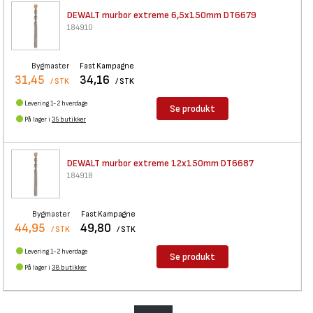
DEWALT murbor extreme
6,5x150mm DT6679
184910
Bygmaster
Fast Kampagne
31,45
34,16
/ STK
/ STK
Levering 1-2 hverdage
Se produkt
På lager i
35 butikker
DEWALT murbor extreme 12x150mm
DT6687
184918
Bygmaster
Fast Kampagne
44,95
49,80
/ STK
/ STK
Levering 1-2 hverdage
Se produkt
På lager i
38 butikker