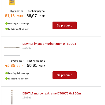
Bygmaster
Fast Kampagne
61,15
66,97
/ STK
/ STK
Levering 1-2 hverdage
Se produkt
På lager i
42 butikker
DEWALT impact murbor 8mm
DT60004
192002
Bygmaster
Fast Kampagne
45,85
50,61
/ STK
/ STK
Levering 1-2 hverdage
Se produkt
På lager i
33 butikker
DEWALT murbor extreme DT6676
6x150mm
184541