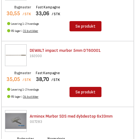
Bygmaster
Fast Kampagne
30,55
33,06
/ STK
/ STK
Levering 1-2 hverdage
Se produkt
På lager i
31 butikker
DEWALT impact murbor 5mm
DT60001
192000
Bygmaster
Fast Kampagne
35,05
38,70
/ STK
/ STK
Levering 1-2 hverdage
Se produkt
På lager i
34 butikker
Arminox Murbor SDS med
dybdestop 6x33mm
007283
Bygmaster
Normalpris