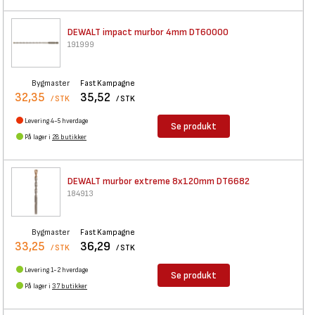
DEWALT impact murbor 4mm
DT60000
191999
Bygmaster
Fast Kampagne
32,35
35,52
/ STK
/ STK
Levering 4-5 hverdage
Se produkt
På lager i
28 butikker
DEWALT murbor extreme 8x120mm
DT6682
184913
Bygmaster
Fast Kampagne
33,25
36,29
/ STK
/ STK
Levering 1-2 hverdage
Se produkt
På lager i
37 butikker