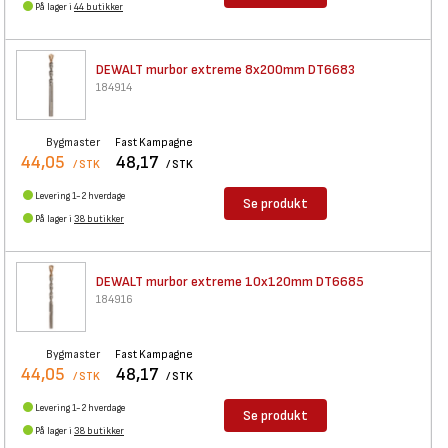
På lager i
44 butikker
DEWALT murbor extreme 8x200mm
DT6683
184914
Bygmaster
Fast Kampagne
44,05
48,17
/ STK
/ STK
Levering 1-2 hverdage
Se produkt
På lager i
38 butikker
DEWALT murbor extreme 10x120mm
DT6685
184916
Bygmaster
Fast Kampagne
44,05
48,17
/ STK
/ STK
Levering 1-2 hverdage
Se produkt
På lager i
38 butikker