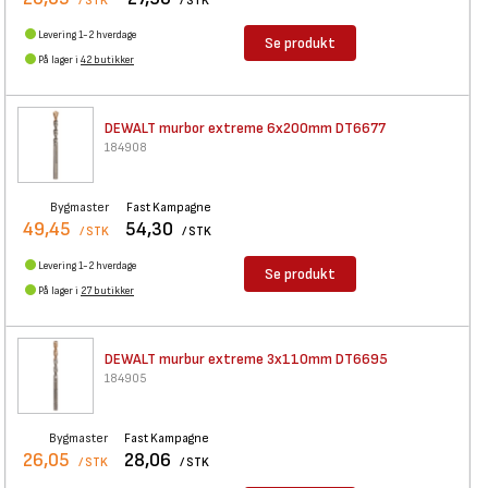
/ STK
/ STK
Levering 1-2 hverdage
Se produkt
På lager i
42 butikker
DEWALT murbor extreme 6x200mm
DT6677
184908
Bygmaster
Fast Kampagne
49,45
54,30
/ STK
/ STK
Levering 1-2 hverdage
Se produkt
På lager i
27 butikker
DEWALT murbur extreme 3x110mm
DT6695
184905
Bygmaster
Fast Kampagne
26,05
28,06
/ STK
/ STK