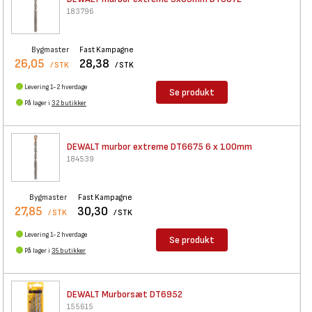
183796
Bygmaster
Fast Kampagne
26,05
28,38
/ STK
/ STK
Levering 1-2 hverdage
Se produkt
På lager i
32 butikker
DEWALT murbor extreme DT6675 6
x 100mm
184539
Bygmaster
Fast Kampagne
27,85
30,30
/ STK
/ STK
Levering 1-2 hverdage
Se produkt
På lager i
35 butikker
DEWALT Murborsæt DT6952
155615