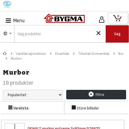
M
0
Menu
Søg
Værktøj og maskiner
Elværktøj
Tilbehør til elværktøj
Bor
Murbor
Murbor
19
produkter
Filtre
Vareliste
Store billeder
DEWALT murbor extreme 5x85mm
DT6672