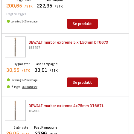
200,65
222,95
/ STK
/ STK
Fragt tillægges
Levering 1-2 hverdage
Se produkt
DEWALT murbor extreme 5 x
150mm DT6673
183797
Bygmaster
Fast Kampagne
30,55
33,91
/ STK
/ STK
Levering 1-2 hverdage
Se produkt
På lager i
33 butikker
DEWALT murbor extreme 4x75mm
DT6671
184906
Bygmaster
Fast Kampagne
26,05
27,96