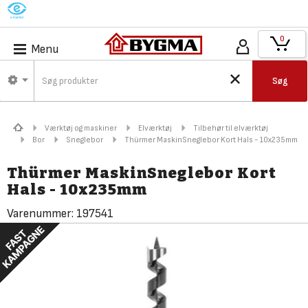
M
0
Menu
Søg
Værktøj og maskiner
Elværktøj
Tilbehør til elværktøj
Bor
Sneglebor
Thürmer MaskinSneglebor Kort Hals - 10x235mm
Thürmer MaskinSneglebor Kort
Hals - 10x235mm
Varenummer:
197541