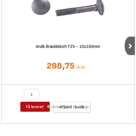
Andk Bræddebolt FZV - 10x160mm
298,75
/
ÆSK
Få leveret
Levering 2-3 hverdage
Afhent i butik