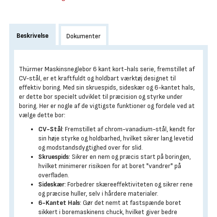
Beskrivelse
Dokumenter
Thürmer Maskinsneglebor 6 kant kort-hals serie, fremstillet af
CV-stål, er et kraftfuldt og holdbart værktøj designet til
effektiv boring. Med sin skruespids, sideskær og 6-kantet hals,
er dette bor specielt udviklet til præcision og styrke under
boring. Her er nogle af de vigtigste funktioner og fordele ved at
vælge dette bor:
CV-Stål
: Fremstillet af chrom-vanadium-stål, kendt for
sin høje styrke og holdbarhed, hvilket sikrer lang levetid
og modstandsdygtighed over for slid.
Skruespids
: Sikrer en nem og præcis start på boringen,
hvilket minimerer risikoen for at boret "vandrer" på
overfladen.
Sideskær
: Forbedrer skæreeffektiviteten og sikrer rene
og præcise huller, selv i hårdere materialer.
6-Kantet Hals
: Gør det nemt at fastspænde boret
sikkert i boremaskinens chuck, hvilket giver bedre