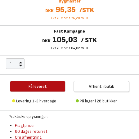
Bygmaster
95,35
/
STK
DKK
Ekskl. moms 76,28
/
STK
Fast Kampagne
105,03
/
STK
DKK
Ekskl. moms 84,02
/
STK
Få leveret
Afhent i butik
Levering 1-2 hverdage
På lager i
26 butikker
Praktiske oplysninger:
Fragtpriser
60 dages returret
Om afhentning