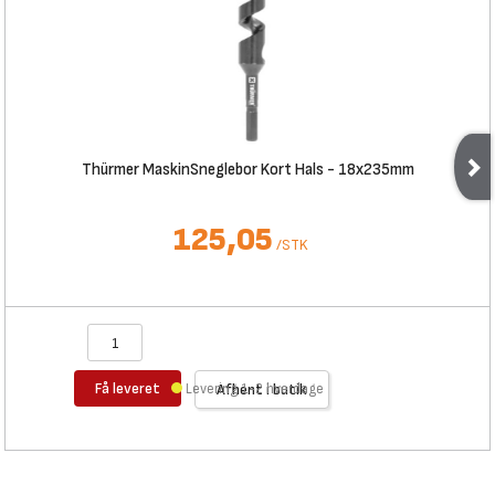
Thürmer MaskinSneglebor Kort Hals - 18x235mm
125,05
/
STK
Få leveret
Levering 1-2 hverdage
Afhent i butik