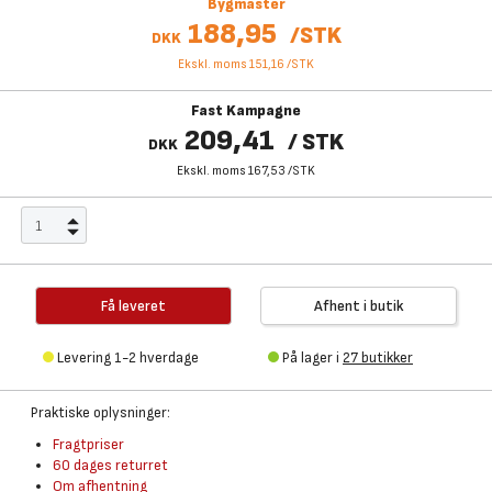
Bygmaster
188,95
/
STK
DKK
Ekskl. moms 151,16
/
STK
Fast Kampagne
209,41
/
STK
DKK
Ekskl. moms 167,53
/
STK
Få leveret
Afhent i butik
Levering 1-2 hverdage
På lager i
27 butikker
Praktiske oplysninger:
Fragtpriser
60 dages returret
Om afhentning