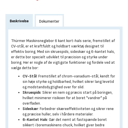
Beskrivelse
Dokumenter
Thürmer Maskinsneglebor 6 kant kort-hals serie, fremstillet af
CV-stål, er et kraftfuldt og holdbart værktøj designet til
effektiv boring. Med sin skruespids, sideskær og 6-kantet hals,
er dette bor specielt udviklet til præcision og styrke under
boring. Her er nogle af de vigtigste funktioner og fordele ved at
vælge dette bor:
CV-Stål
: Fremstillet af chrom-vanadium-stål, kendt for
sin høje styrke og holdbarhed, hvilket sikrer lang levetid
og modstandsdygtighed over for slid.
Skruespids
: Sikrer en nem og præcis start på boringen,
hvilket minimerer risikoen for at boret "vandrer" på
overfladen.
Sideskær
: Forbedrer skæreeffektiviteten og sikrer rene
og præcise huller, selv i hårdere materialer.
6-Kantet Hals
: Gør det nemt at fastspænde boret
sikkert i boremaskinens chuck, hvilket giver bedre