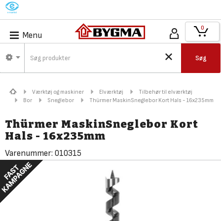
M
0
Menu
Søg
Værktøj og maskiner
Elværktøj
Tilbehør til elværktøj
Bor
Sneglebor
Thürmer MaskinSneglebor Kort Hals - 16x235mm
Thürmer MaskinSneglebor Kort
Hals - 16x235mm
Varenummer:
010315