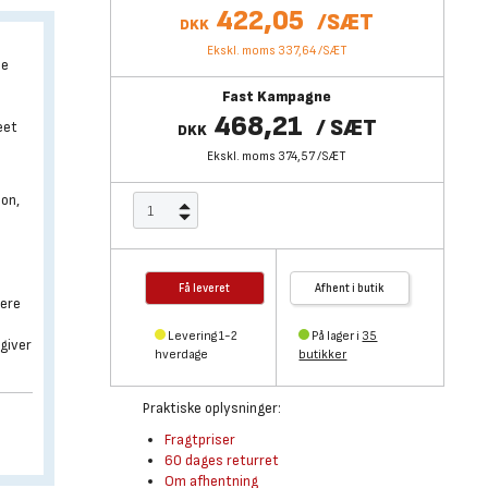
422,05
/
SÆT
DKK
Ekskl. moms 337,64
/
SÆT
le
e
Fast Kampagne
468,21
/
SÆT
æet
DKK
Ekskl. moms 374,57
/
SÆT
ion,
Få leveret
Afhent i butik
tere
Levering 1-2
På lager i
35
 giver
hverdage
butikker
Praktiske oplysninger:
Fragtpriser
60 dages returret
Om afhentning