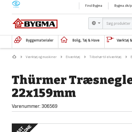
M
Find Bygma
Bygma.dk/p
Byggematerialer
Bolig, Tøj & Have
Værktøj 
Værktøj og maskiner
Elværktøj
Tilbehør til elværktøj
Thürmer Træsneglebo
22x159mm
Varenummer:
306569