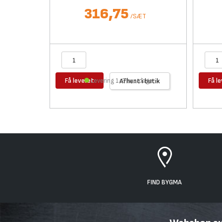
316,75
/
SÆT
Få leveret
Få l
Levering 1-2 hverdage
Afhent i butik
FIND BYGMA