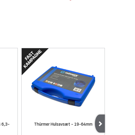
 6,3-
Thürmer Hulsavsæt - 19-64mm
Thürmer