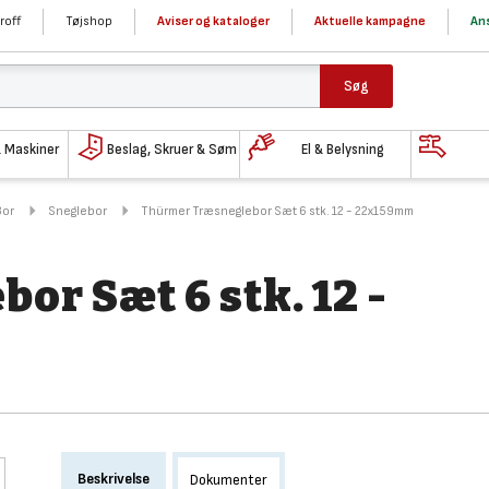
roff
Tøjshop
Aviser og kataloger
Aktuelle kampagne
Ans
Søg
& Maskiner
Beslag, Skruer & Søm
El & Belysning
Bor
Sneglebor
Thürmer Træsneglebor Sæt 6 stk. 12 - 22x159mm
r Sæt 6 stk. 12 -
Beskrivelse
Dokumenter