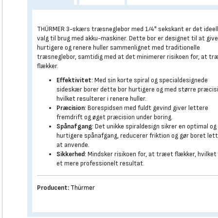
THÜRMER 3-skærs træsneglebor med 1/4" sekskant er det ideel
valg til brug med akku-maskiner. Dette bor er designet til at giv
hurtigere og renere huller sammenlignet med traditionelle
træsneglebor, samtidig med at det minimerer risikoen for, at tr
flækker.
Effektivitet
: Med sin korte spiral og specialdesignede
sideskær borer dette bor hurtigere og med større præcis
hvilket resulterer i renere huller.
Præcision
: Borespidsen med fuldt gevind giver lettere
fremdrift og øget præcision under boring.
Spånafgang
: Det unikke spiraldesign sikrer en optimal og
hurtigere spånafgang, reducerer friktion og gør boret let
at anvende.
Sikkerhed
: Mindsker risikoen for, at træet flækker, hvilket
et mere professionelt resultat.
Producent:
Thürmer