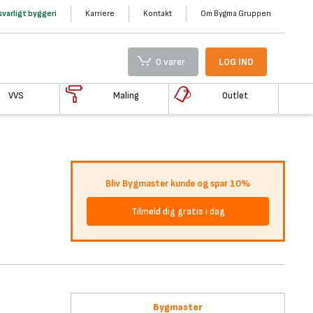
varligt byggeri
Karriere
Kontakt
Om Bygma Gruppen
0 varer
LOG IND
VVS
Maling
Outlet
Bliv Bygmaster kunde og spar 10%
Tilmeld dig gratis i dag
Bygmaster