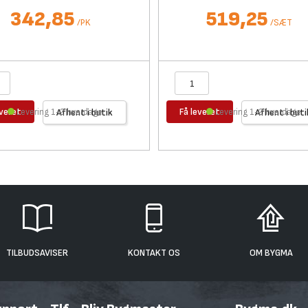
342,85
519,25
/
PK
/
SÆT
everet
Få leveret
Levering 1-2 hverdage
Afhent i butik
Levering 1-2 hverdage
Afhent i buti
TILBUDSAVISER
KONTAKT OS
OM BYGMA