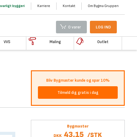
varligt byggeri
Karriere
Kontakt
Om Bygma Gruppen
0 varer
LOG IND
VVS
Maling
Outlet
Bliv Bygmaster kunde og spar 10%
Tilmeld dig gratis i dag
Bygmaster
43,15
/
STK
DKK