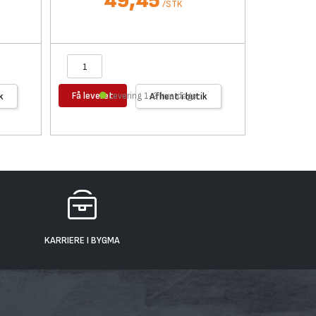
49,45
/
STK
Få leveret
Få levere
k
Levering 1-2 hverdage
Afhent i butik
KARRIERE I BYGMA