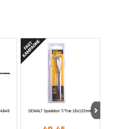
T4849
DEWALT Spadebor T/Træ 16x152mm
DEWAL