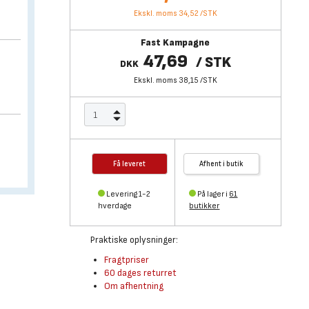
Ekskl. moms 34,52
/
STK
Fast Kampagne
47,69
/
STK
DKK
Ekskl. moms 38,15
/
STK
Få leveret
Afhent i butik
Levering 1-2
På lager i
61
hverdage
butikker
Praktiske oplysninger:
Fragtpriser
60 dages returret
Om afhentning