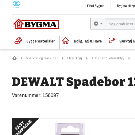
M
Find Bygma
Bygma.dk/p
Byggematerialer
Bolig, Tøj & Have
Værktøj 
Værktøj og maskiner
Elværktøj
Tilbehør til elværktøj
DEWALT Spadebor 
Varenummer:
156097