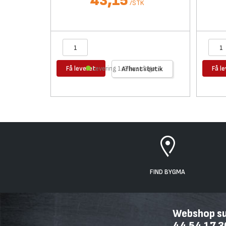
43,15
/
STK
Få leveret
Få l
Levering 1-2 hverdage
Afhent i butik
FIND BYGMA
Webshop sup
44 54 17 3