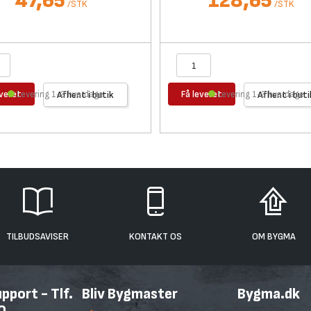
47,65
128,65
/
STK
/
STK
everet
Få leveret
Levering 1-2 hverdage
Afhent i butik
Levering 1-2 hverdage
Afhent i buti
TILBUDSAVISER
KONTAKT OS
OM BYGMA
port - Tlf.
Bliv Bygmaster
Bygma.dk
0