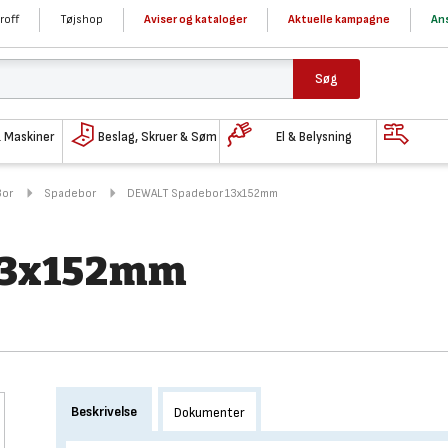
roff
Tøjshop
Aviser og kataloger
Aktuelle kampagne
Ans
Søg
& Maskiner
Beslag, Skruer & Søm
El & Belysning
Bor
Spadebor
DEWALT Spadebor 13x152mm
13x152mm
Beskrivelse
Dokumenter