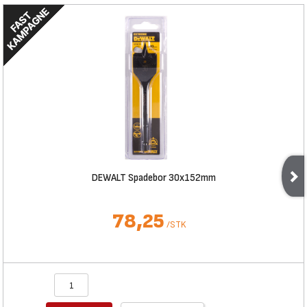
DEWALT Spadebor 30x152mm
78,25
/
STK