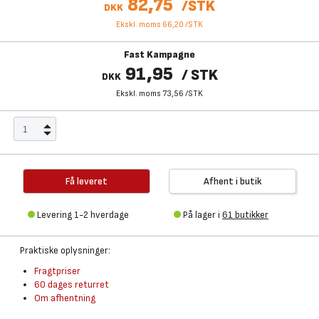
82,75
/
STK
DKK
Ekskl. moms 66,20
/
STK
Fast Kampagne
91,95
/
STK
DKK
Ekskl. moms 73,56
/
STK
Få leveret
Afhent i butik
Levering 1-2 hverdage
På lager i
61 butikker
Praktiske oplysninger:
Fragtpriser
60 dages returret
Om afhentning