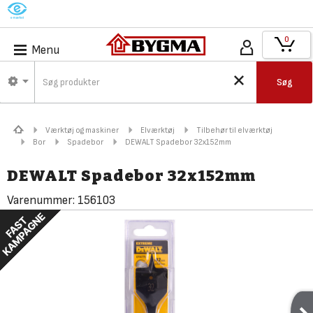
M
0
Menu
Søg
Værktøj og maskiner
Elværktøj
Tilbehør til elværktøj
Bor
Spadebor
DEWALT Spadebor 32x152mm
DEWALT Spadebor 32x152mm
Varenummer:
156103