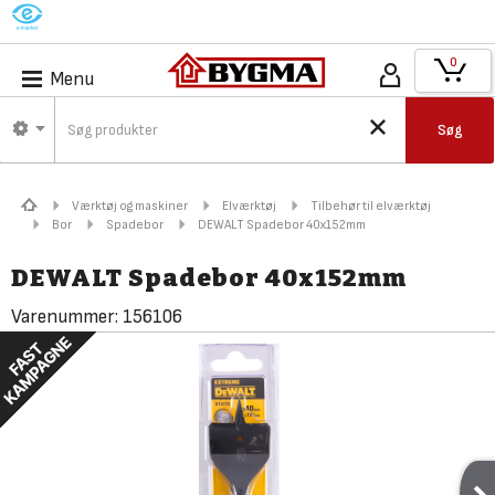
M
0
Menu
Søg
Værktøj og maskiner
Elværktøj
Tilbehør til elværktøj
Bor
Spadebor
DEWALT Spadebor 40x152mm
DEWALT Spadebor 40x152mm
Varenummer:
156106