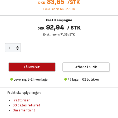
83,65
/
STK
DKK
Ekskl. moms 66,92
/
STK
Fast Kampagne
92,94
/
STK
DKK
Ekskl. moms 74,35
/
STK
Få leveret
Afhent i butik
Levering 1-2 hverdage
På lager i
62 butikker
Praktiske oplysninger:
Fragtpriser
60 dages returret
Om afhentning