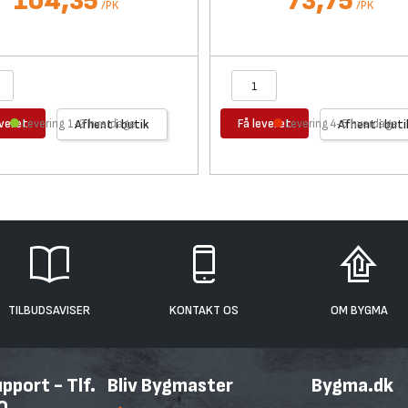
104,35
73,75
/
PK
/
PK
everet
Få leveret
Levering 1-2 hverdage
Afhent i butik
Levering 4-5 hverdage
Afhent i buti
TILBUDSAVISER
KONTAKT OS
OM BYGMA
port - Tlf.
Bliv Bygmaster
Bygma.dk
0