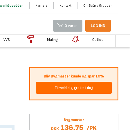
varligt byggeri
Karriere
Kontakt
Om Bygma Gruppen
0 varer
LOG IND
VVS
Maling
Outlet
Bliv Bygmaster kunde og spar 10%
Tilmeld dig gratis i dag
Bygmaster
136,75
/
PK
DKK