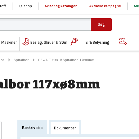
roff
Tøjshop
Aviser og kataloger
Aktuelle kampagne
Ans
Søg
& Maskiner
Beslag, Skruer & Søm
El & Belysning
Bor
Spiralbor
DEWALT Hss-R Spiralbor 117xø8mm
albor 117xø8mm
Beskrivelse
Dokumenter