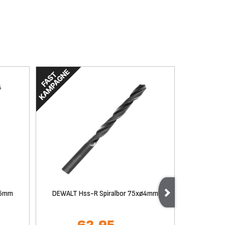
ø5mm
DEWALT Hss-R Spiralbor 75xø4mm
DEWALT H