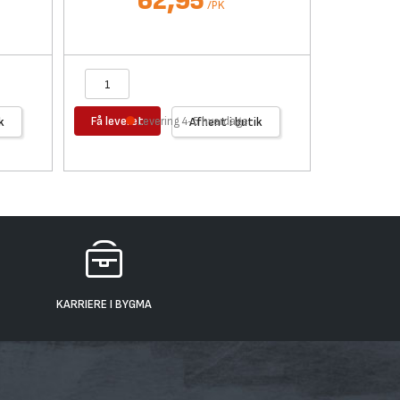
62,95
/
PK
Få leveret
Få levere
k
Levering 4-5 hverdage
Afhent i butik
KARRIERE I BYGMA