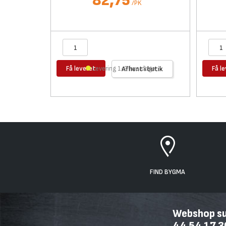
82,75
/
PK
Få leveret
Få l
Levering 1-2 hverdage
Afhent i butik
FIND BYGMA
Webshop sup
44 54 17 3