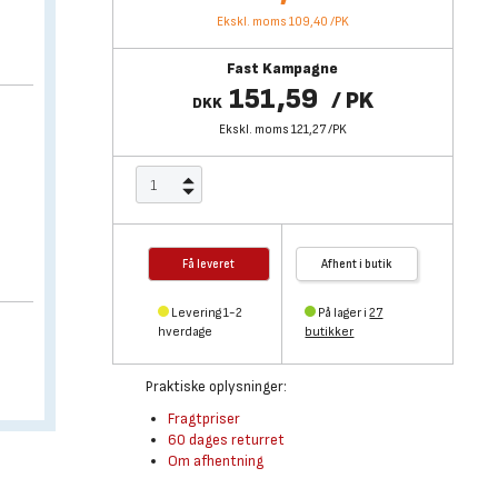
Ekskl. moms 109,40
/
PK
Fast Kampagne
151,59
/
PK
DKK
Ekskl. moms 121,27
/
PK
Få leveret
Afhent i butik
Levering 1-2
På lager i
27
hverdage
butikker
Praktiske oplysninger:
Fragtpriser
60 dages returret
Om afhentning