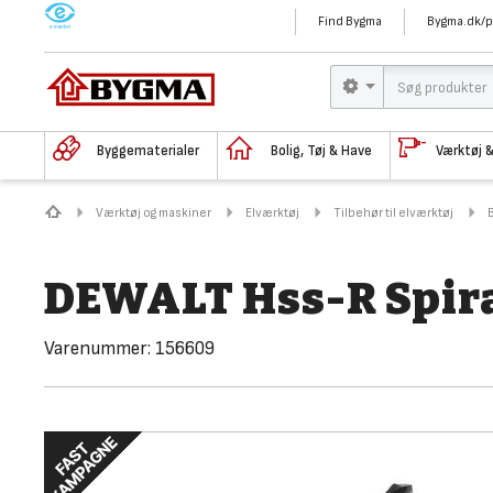
M
Find Bygma
Bygma.dk/p
Byggematerialer
Bolig, Tøj & Have
Værktøj 
Værktøj og maskiner
Elværktøj
Tilbehør til elværktøj
DEWALT Hss-R Spir
Varenummer:
156609