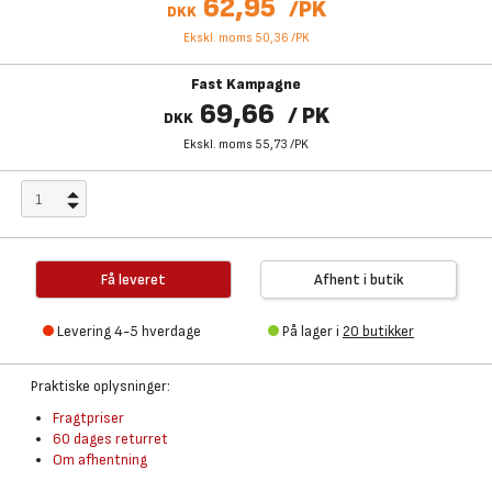
62,95
/
PK
DKK
Ekskl. moms 50,36
/
PK
Fast Kampagne
69,66
/
PK
DKK
Ekskl. moms 55,73
/
PK
Få leveret
Afhent i butik
Levering 4-5 hverdage
På lager i
20 butikker
Praktiske oplysninger:
Fragtpriser
60 dages returret
Om afhentning