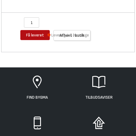
Få leveret
Levering 4-5 hverdage
Afhent i butik
FIND BYGMA
TILBUDSAVISER