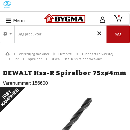
M
0
Menu
Søg
Værktøj og maskiner
Elværktøj
Tilbehør til elværktøj
Bor
Spiralbor
DEWALT Hss-R Spiralbor 75xø4mm
DEWALT Hss-R Spiralbor 75xø4mm
Varenummer:
156600