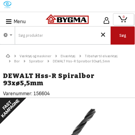
M
0
Menu
Søg
Værktøj og maskiner
Elværktøj
Tilbehør til elværktøj
Bor
Spiralbor
DEWALT Hss-R Spiralbor 93xø5,5mm
DEWALT Hss-R Spiralbor
93xø5,5mm
Varenummer:
156604