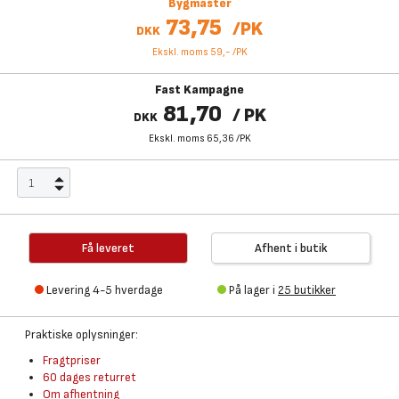
Bygmaster
73,75
/
PK
DKK
Ekskl. moms 59,-
/
PK
Fast Kampagne
81,70
/
PK
DKK
Ekskl. moms 65,36
/
PK
Få leveret
Afhent i butik
Levering 4-5 hverdage
På lager i
25 butikker
Praktiske oplysninger:
Fragtpriser
60 dages returret
Om afhentning