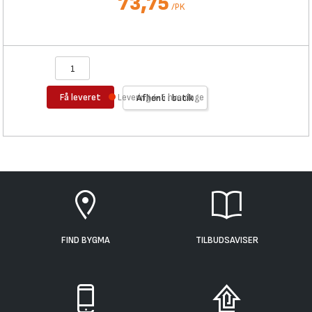
73,75
/
PK
Få leveret
Levering 4-5 hverdage
Afhent i butik
FIND BYGMA
TILBUDSAVISER