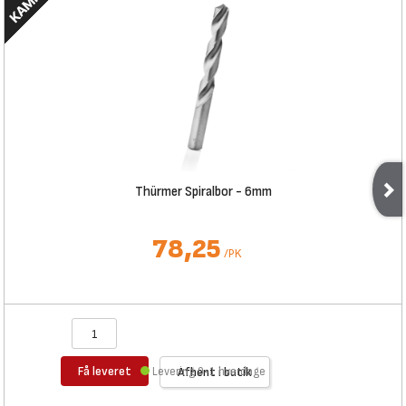
Thürmer Spiralbor - 6mm
78,25
/
PK
Få leveret
Levering 0-1 hverdage
Afhent i butik