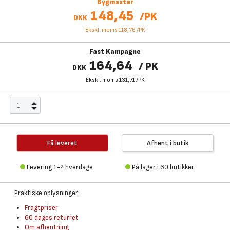
Bygmaster
148,45
/
PK
DKK
Ekskl. moms 118,76
/
PK
Fast Kampagne
164,64
/
PK
DKK
Ekskl. moms 131,71
/
PK
Få leveret
Afhent i butik
Levering 1-2 hverdage
På lager i
60 butikker
Praktiske oplysninger:
Fragtpriser
60 dages returret
Om afhentning