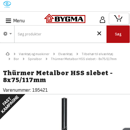
M
0
Menu
Søg
Værktøj og maskiner
Elværktøj
Tilbehør til elværktøj
Bor
Spiralbor
Thürmer Metalbor HSS slebet - 8x75/117mm
Thürmer Metalbor HSS slebet -
8x75/117mm
Varenummer:
195421