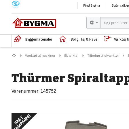
M
Find Bygma
Bygma.dk/p
Byggematerialer
Bolig, Tøj & Have
Værktøj 
Værktøj og maskiner
Elværktøj
Tilbehør til elværktøj
Thürmer Spiraltap
Varenummer:
145752