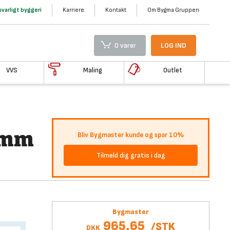
varligt byggeri
Karriere
Kontakt
Om Bygma Gruppen
0 varer
LOG IND
VVS
Maling
Outlet
2mm
Bliv Bygmaster kunde og spar 10%
Tilmeld dig gratis i dag
Bygmaster
965,65
/
STK
DKK