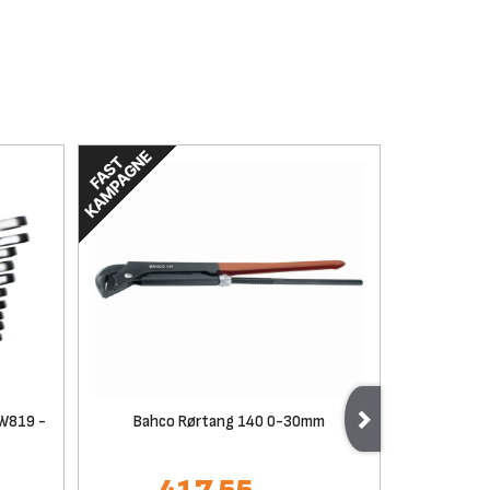
GW819 -
Bahco Rørtang 140 0-30mm
Viki