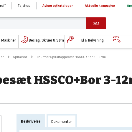
roff
Tøjshop
Aviser og kataloger
Aktuelle kampagne
Ans
Søg
& Maskiner
Beslag, Skruer & Søm
El & Belysning
Bor
Spiralbor
Thürmer Spiraltappesæt HSSCO+Bor 3-12mm
pesæt HSSCO+Bor 3-1
Beskrivelse
Dokumenter