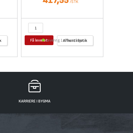
417,55
/
STK
Få leveret
Få levere
k
Levering 1-2 hverdage
Afhent i butik
KARRIERE I BYGMA