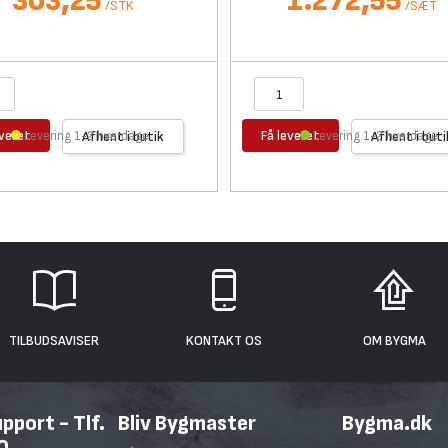
303,25
1.272,55
/
STK
/
SÆT
everet
Få leveret
Levering 1-2 hverdage
Afhent i butik
Levering 1-2 hverdage
Afhent i buti
TILBUDSAVISER
KONTAKT OS
OM BYGMA
port - Tlf.
Bliv Bygmaster
Bygma.dk
0