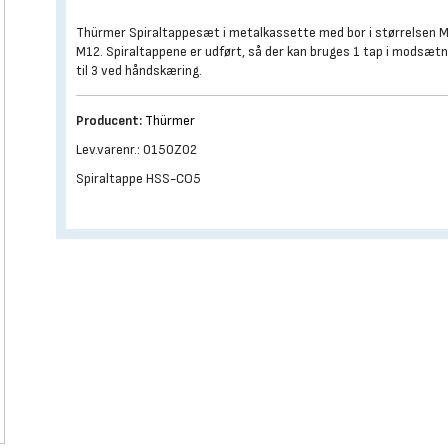
Thürmer Spiraltappesæt i metalkassette med bor i størrelsen M
M12. Spiraltappene er udført, så der kan bruges 1 tap i modsætn
til 3 ved håndskæring.
Producent:
Thürmer
Lev.varenr.: 0150Z02
Spiraltappe HSS-CO5