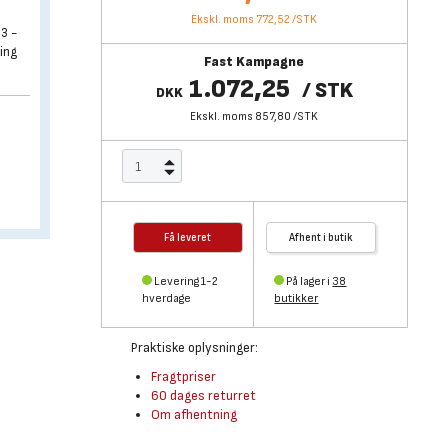
Ekskl. moms 772,52
/
STK
3 -
ing
Fast Kampagne
1.072,25
/
STK
DKK
Ekskl. moms 857,80
/
STK
Få leveret
Afhent i butik
Levering 1-2
På lager i
38
hverdage
butikker
Praktiske oplysninger:
Fragtpriser
60 dages returret
Om afhentning