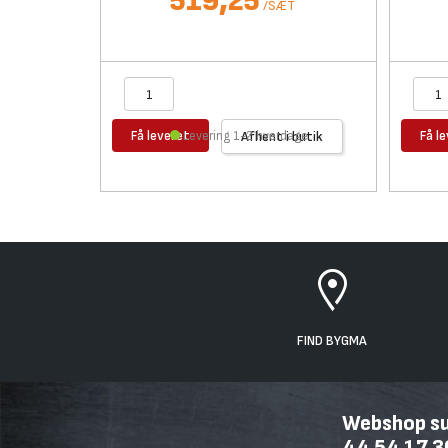
519,25
/
SÆT
Få leveret
Få l
Levering 1-2 hverdage
Afhent i butik
FIND BYGMA
Webshop sup
44 54 17 3