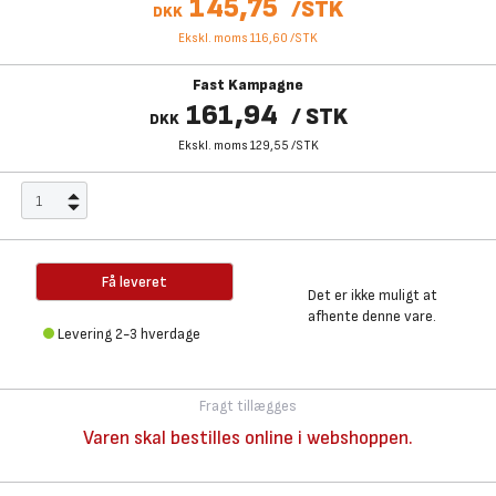
145,75
/
STK
DKK
Ekskl. moms 116,60
/
STK
Fast Kampagne
161,94
/
STK
DKK
Ekskl. moms 129,55
/
STK
Få leveret
Det er ikke muligt at
afhente denne vare.
Levering 2-3 hverdage
Fragt tillægges
Varen skal bestilles online i webshoppen.