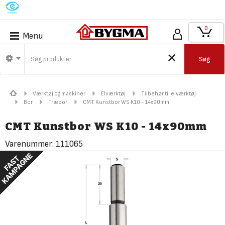
M
0
Menu
Søg
Værktøj og maskiner
Elværktøj
Tilbehør til elværktøj
Bor
Træbor
CMT Kunstbor WS K10 - 14x90mm
CMT Kunstbor WS K10 - 14x90mm
Varenummer:
111065