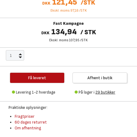
121,45
/
STK
DKK
Ekskl. moms 97,16
/
STK
Fast Kampagne
134,94
/
STK
DKK
Ekskl. moms 107,95
/
STK
Få leveret
Afhent i butik
Levering 1-2 hverdage
På lager i
29 butikker
Praktiske oplysninger:
Fragtpriser
60 dages returret
Om afhentning