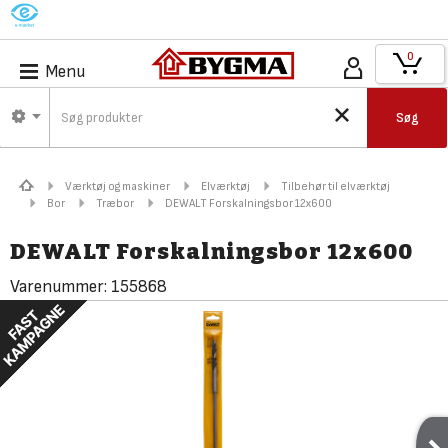
M
0
Menu
Søg
Værktøj og maskiner
Elværktøj
Tilbehør til elværktøj
Bor
Træbor
DEWALT Forskalningsbor 12x600
DEWALT Forskalningsbor 12x600
Varenummer:
155868