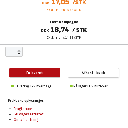
17,05
/
STK
DKK
Ekskl. moms 13,64
/
STK
Fast Kampagne
18,74
/
STK
DKK
Ekskl. moms 14,99
/
STK
Få leveret
Afhent i butik
Levering 1-2 hverdage
På lager i
62 butikker
Praktiske oplysninger:
Fragtpriser
60 dages returret
Om afhentning