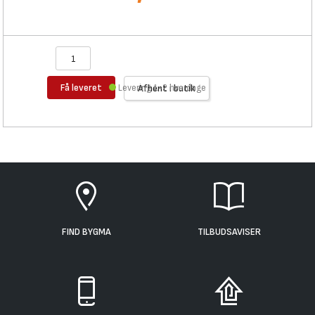
Få leveret
Levering 1-2 hverdage
Afhent i butik
FIND BYGMA
TILBUDSAVISER