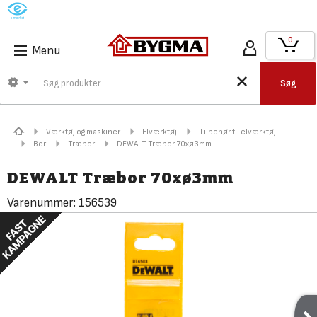
M
0
Menu
Søg
Værktøj og maskiner
Elværktøj
Tilbehør til elværktøj
Bor
Træbor
DEWALT Træbor 70xø3mm
DEWALT Træbor 70xø3mm
Varenummer:
156539