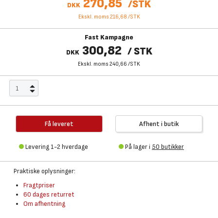
270,85
/
STK
DKK
Ekskl. moms 216,68
/
STK
Fast Kampagne
300,82
/
STK
DKK
Ekskl. moms 240,66
/
STK
Få leveret
Afhent i butik
Levering 1-2 hverdage
På lager i
50 butikker
Praktiske oplysninger:
Fragtpriser
60 dages returret
Om afhentning