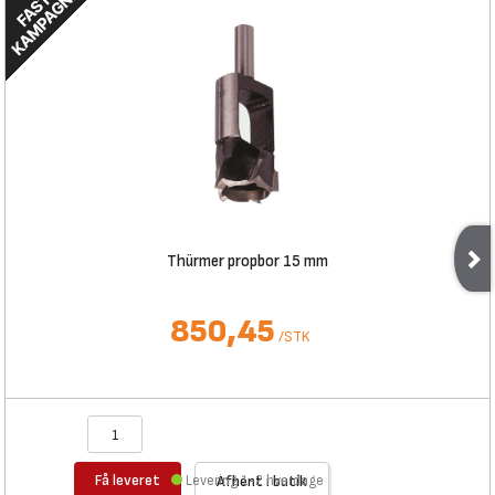
Thürmer propbor 15 mm
850,45
/
STK
Få leveret
Levering 1-2 hverdage
Afhent i butik