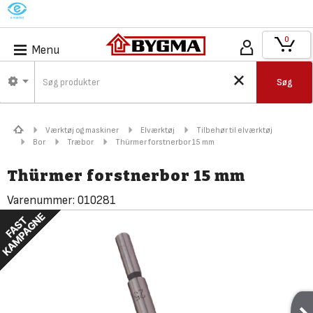
M
0
Menu
Søg
Værktøj og maskiner
Elværktøj
Tilbehør til elværktøj
Bor
Træbor
Thürmer forstnerbor 15 mm
Thürmer forstnerbor 15 mm
Varenummer:
010281