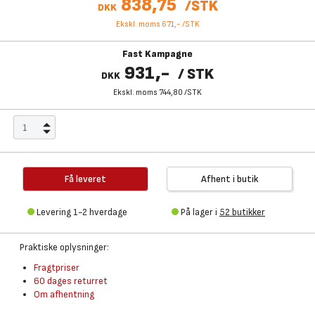
838,75
/
STK
DKK
Ekskl. moms 671,-
/
STK
Fast Kampagne
931,-
/
STK
DKK
Ekskl. moms 744,80
/
STK
Få leveret
Afhent i butik
Levering 1-2 hverdage
På lager i
52 butikker
Praktiske oplysninger:
Fragtpriser
60 dages returret
Om afhentning