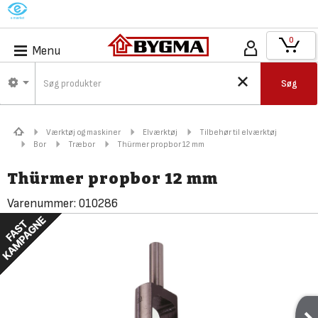
M
0
Menu
Søg
Værktøj og maskiner
Elværktøj
Tilbehør til elværktøj
Bor
Træbor
Thürmer propbor 12 mm
Thürmer propbor 12 mm
Varenummer:
010286