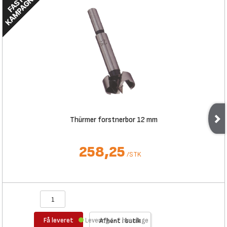
Thürmer forstnerbor 12 mm
258,25
/
STK
Få leveret
Levering 1-2 hverdage
Afhent i butik