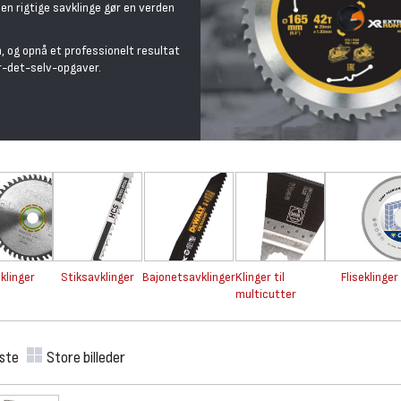
en rigtige savklinge gør en verden
, og opnå et professionelt resultat
r-det-selv-opgaver.
klinger
Stiksavklinger
Bajonetsavklinger
Klinger til
Fliseklinger
multicutter
iste
Store billeder