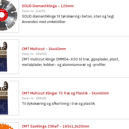
SOLID Diamantklinge - 125mm
Vare-nr.:
114251
SOLID diamantklinge til tørskæring i beton, sten og tegl.
Anvendes med vinkelsliber.
CMT Multicut - 34x40mm
Vare-nr.:
194035
CMT mulitcut klinge OMM04-X50 til træ, gipsplader, plast,
metalplader, kobber- og aluminiumsrør og -profiler.
CMT Multicut Klinger Til Træ
og Plastik - 34x40mm
Vare-nr.:
188491
Til dykskæring og afkortning i træ og plastik.
CMT Savklinge Z36wf -
165x1,3x20mm