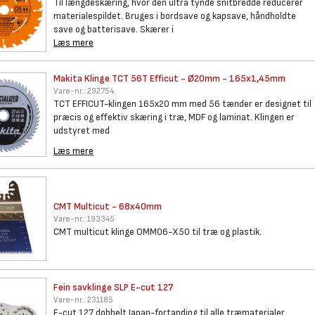
Til længdeskæring, hvor den ultra tynde snitbredde reducerer
materialespildet. Bruges i bordsave og kapsave, håndholdte
save og batterisave. Skærer i
Læs mere
Makita Klinge TCT 56T Efficut
- Ø20mm - 165x1,45mm
Vare-nr.:
292754
TCT EFFICUT-klingen 165x20 mm med 56 tænder er designet til
præcis og effektiv skæring i træ, MDF og laminat. Klingen er
udstyret med
Læs mere
CMT Multicut - 68x40mm
Vare-nr.:
193345
CMT multicut klinge OMM06-X50 til træ og plastik.
Fein savklinge SLP E-cut 127
Vare-nr.:
231185
E-cut 127 dobbelt Japan-fortanding til alle træmaterialer,