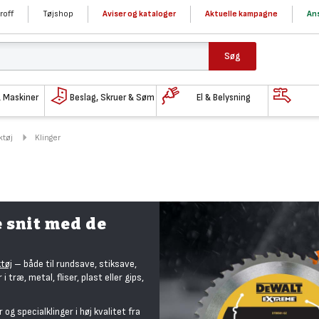
roff
Tøjshop
Aviser og kataloger
Aktuelle kampagne
Ans
Søg
& Maskiner
Beslag, Skruer & Søm
El & Belysning
ktøj
Klinger
 snit med de
tøj
– både til rundsave, stiksave,
træ, metal, fliser, plast eller gips,
og specialklinger i høj kvalitet fra