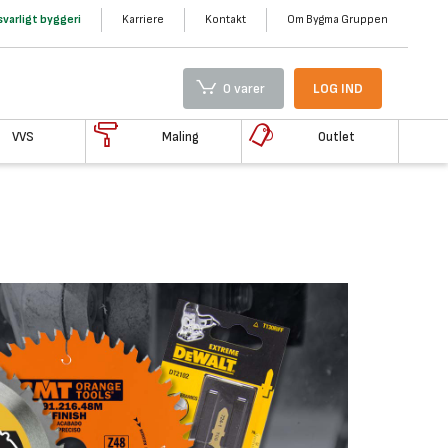
varligt byggeri
Karriere
Kontakt
Om Bygma Gruppen
0 varer
LOG IND
VVS
Maling
Outlet