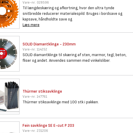
Vare-nr.:
028596
Til længdeskæring og afkortning, hvor den ultra tynde
snitbredde reducerer materialespild. Bruges i bordsave og
kapsave, håndholdte save og
Læs mere
SOLID Diamantklinge - 230mm
Vare-nr.:
114252
SOLID diamantklinge til skæring af sten, marmor, tegl, beton,
fliser og andet. Anvendes sammen med vinkelsliber.
Thürmer stiksavklinge
Vare-nr.:
147761
Thürmer stiksavklinge med 100 stk i pakken.
Fein savklinge SE E-cut P 203
Vare-nr.:
231206