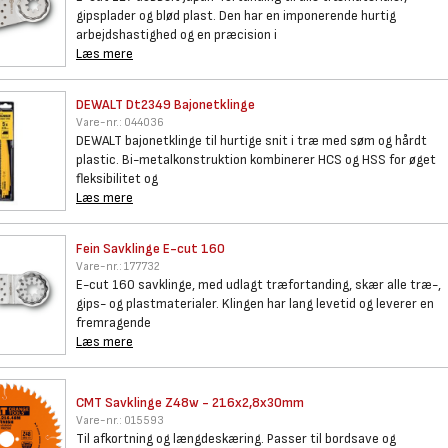
gipsplader og blød plast. Den har en imponerende hurtig
arbejdshastighed og en præcision i
Læs mere
DEWALT Dt2349 Bajonetklinge
Vare-nr.:
044036
DEWALT bajonetklinge til hurtige snit i træ med søm og hårdt
plastic. Bi-metalkonstruktion kombinerer HCS og HSS for øget
fleksibilitet og
Læs mere
Fein Savklinge E-cut 160
Vare-nr.:
177732
E-cut 160 savklinge, med udlagt træfortanding, skær alle træ-,
gips- og plastmaterialer. Klingen har lang levetid og leverer en
fremragende
Læs mere
CMT Savklinge Z48w -
216x2,8x30mm
Vare-nr.:
015593
Til afkortning og længdeskæring. Passer til bordsave og