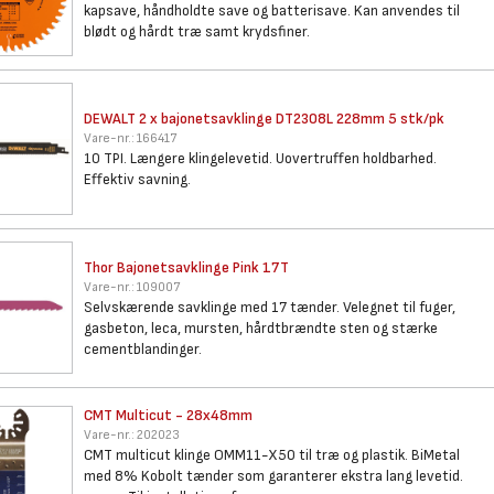
kapsave, håndholdte save og batterisave. Kan anvendes til
blødt og hårdt træ samt krydsfiner.
DEWALT 2 x bajonetsavklinge
DT2308L 228mm 5 stk/pk
Vare-nr.:
166417
10 TPI. Længere klingelevetid. Uovertruffen holdbarhed.
Effektiv savning.
Thor Bajonetsavklinge Pink 17T
Vare-nr.:
109007
Selvskærende savklinge med 17 tænder. Velegnet til fuger,
gasbeton, leca, mursten, hårdtbrændte sten og stærke
cementblandinger.
CMT Multicut - 28x48mm
Vare-nr.:
202023
CMT multicut klinge OMM11-X50 til træ og plastik. BiMetal
med 8% Kobolt tænder som garanterer ekstra lang levetid.