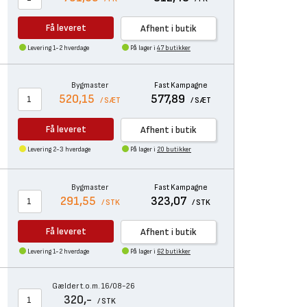
Få leveret
Afhent i butik
Levering 1-2 hverdage
På lager i
47 butikker
Bygmaster
Fast Kampagne
520,15
577,89
/ SÆT
/ SÆT
Få leveret
Afhent i butik
Levering 2-3 hverdage
På lager i
20 butikker
Bygmaster
Fast Kampagne
291,55
323,07
/ STK
/ STK
Få leveret
Afhent i butik
Levering 1-2 hverdage
På lager i
62 butikker
Gælder t.o.m. 16/08-26
320,-
/ STK