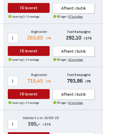
Få leveret
Afhent i butik
Levering 0-1 hverdage
På lager i
57 butikker
Bygmaster
Fast Kampagne
263,65
292,10
/ PK
/ STK
Få leveret
Afhent i butik
Levering 1-2 hverdage
På lager i
62 butikker
Bygmaster
Fast Kampagne
715,45
793,96
/ PK
/ PK
Få leveret
Afhent i butik
Levering 1-2 hverdage
På lager i
53 butikker
Gælder t.o.m. 16/08-26
395,-
/ STK