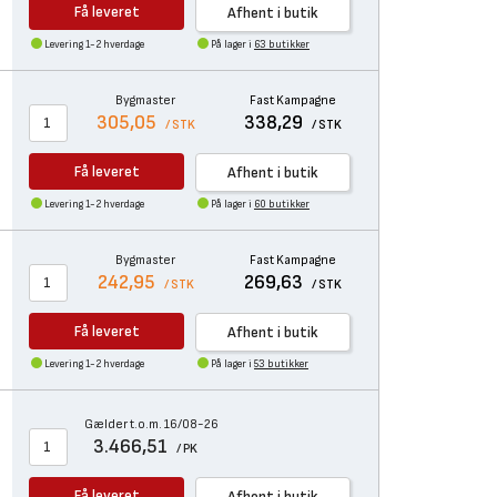
Få leveret
Afhent i butik
Levering 1-2 hverdage
På lager i
63 butikker
Bygmaster
Fast Kampagne
305,05
338,29
/ STK
/ STK
Få leveret
Afhent i butik
Levering 1-2 hverdage
På lager i
60 butikker
Bygmaster
Fast Kampagne
242,95
269,63
/ STK
/ STK
Få leveret
Afhent i butik
Levering 1-2 hverdage
På lager i
53 butikker
Gælder t.o.m. 16/08-26
3.466,51
/ PK
Få leveret
Afhent i butik