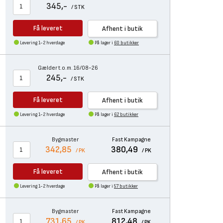
345,-
/ STK
Få leveret
Afhent i butik
Levering 1-2 hverdage
På lager i
60 butikker
Gælder t.o.m. 16/08-26
245,-
/ STK
Få leveret
Afhent i butik
Levering 1-2 hverdage
På lager i
62 butikker
Bygmaster
Fast Kampagne
342,85
380,49
/ PK
/ PK
Få leveret
Afhent i butik
Levering 1-2 hverdage
På lager i
57 butikker
Bygmaster
Fast Kampagne
731,65
812,48
/ PK
/ PK