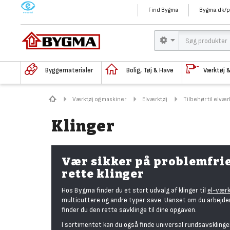
M
Find Bygma
Bygma.dk/p
Byggematerialer
Bolig, Tøj & Have
Værktøj 
Værktøj og maskiner
Elværktøj
Tilbehør til elvær
Klinger
Vær sikker på problemfrie
rette klinger
Hos Bygma finder du et stort udvalg af klinger til
el-værk
multicuttere og andre typer save. Uanset om du arbejder i 
finder du den rette savklinge til dine opgaven.
I sortimentet kan du også finde universal rundsavsklinger 