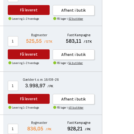
Få leveret
Afhent i butik
Levering 1-2 hverdage
På lager i
62 butikker
Bygmaster
Fast Kampagne
525,55
583,11
/ STK
/ STK
Få leveret
Afhent i butik
Levering 1-2 hverdage
På lager i
54 butikker
Gælder t.o.m. 16/08-26
3.998,97
/ PK
Få leveret
Afhent i butik
Levering 1-2 hverdage
På lager i
40 butikker
Bygmaster
Fast Kampagne
836,05
928,21
/ PK
/ PK