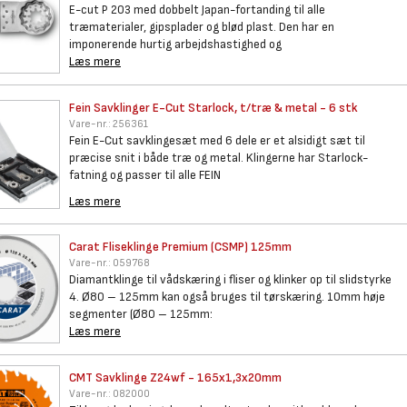
E-cut P 203 med dobbelt Japan-fortanding til alle
træmaterialer, gipsplader og blød plast. Den har en
imponerende hurtig arbejdshastighed og
Læs mere
Fein Savklinger E-Cut
Starlock, t/træ & metal - 6 stk
Vare-nr.:
256361
Fein E-Cut savklingesæt med 6 dele er et alsidigt sæt til
præcise snit i både træ og metal. Klingerne har Starlock-
fatning og passer til alle FEIN
Læs mere
Carat Fliseklinge Premium
(CSMP) 125mm
Vare-nr.:
059768
Diamantklinge til vådskæring i fliser og klinker op til slidstyrke
4. Ø80 – 125mm kan også bruges til tørskæring. 10mm høje
segmenter (Ø80 – 125mm:
Læs mere
CMT Savklinge Z24wf -
165x1,3x20mm
Vare-nr.:
082000