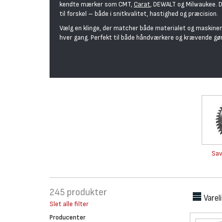
kendte mærker som CMT,
Carat
, DEWALT og Milwaukee. D
til forskel – både i snitkvalitet, hastighed og præcision.
Vælg en klinge, der matcher både materialet og maskinen
hver gang. Perfekt til både håndværkere og krævende gø
Sav
245
produkter
Varel
Slet alle filter
Producenter