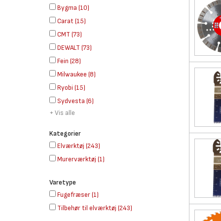
Bygma
(
10
)
Carat
(
15
)
CMT
(
73
)
DEWALT
(
73
)
Fein
(
28
)
Milwaukee
(
8
)
Ryobi
(
15
)
Sydvesta
(
6
)
+ Vis alle
Kategorier
Elværktøj
(
243
)
Murerværktøj
(
1
)
Varetype
Fugefræser
(
1
)
Tilbehør til elværktøj
(
243
)