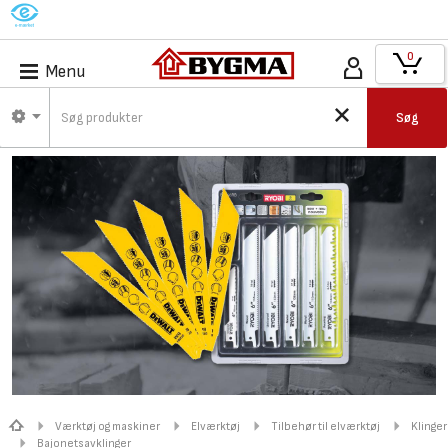
M
0
Menu
Søg
Værktøj og maskiner
Elværktøj
Tilbehør til elværktøj
Klinger
Bajonetsavklinger