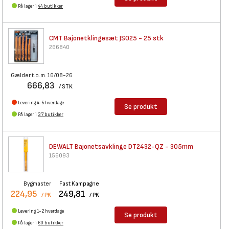
På lager i
44 butikker
CMT Bajonetklingesæt JS025 -
25 stk
266840
Gælder t.o.m. 16/08-26
666,83
/ STK
Levering 4-5 hverdage
Se produkt
På lager i
37 butikker
DEWALT Bajonetsavklinge
DT2432-QZ - 305mm
156093
Bygmaster
Fast Kampagne
224,95
249,81
/ PK
/ PK
Levering 1-2 hverdage
Se produkt
På lager i
60 butikker