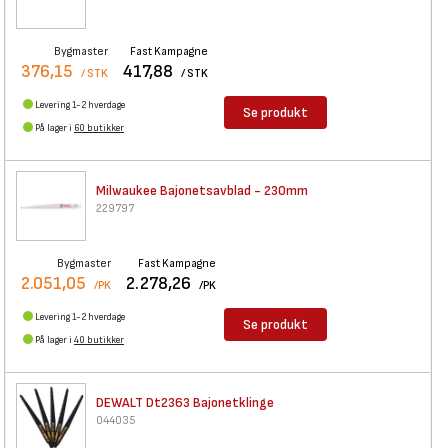
Bygmaster
Fast Kampagne
376,15
417,88
/ STK
/ STK
Levering 1-2 hverdage
Se produkt
På lager i
60 butikker
Milwaukee Bajonetsavblad -
230mm
229797
Bygmaster
Fast Kampagne
2.051,05
2.278,26
/PK
/PK
Levering 1-2 hverdage
Se produkt
På lager i
40 butikker
DEWALT Dt2363 Bajonetklinge
044035