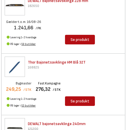
DEWALT bajonetsavsklinge 228
mm
182650
Gælder t.o.m. 16/08-26
1.241,66
/ PK
Levering 1-2 hverdage
Se produkt
På lager i
59 butikker
Thor Bajonetsavklinge HM Blå
32T
168825
Bygmaster
Fast Kampagne
249,25
276,32
/ STK
/ STK
Levering 1-2 hverdage
Se produkt
På lager i
53 butikker
DEWALT bajonetsavklinge 240mm
121200