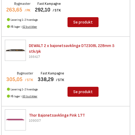
Bygmaster
Fast Kampagne
263,65
292,10
/ PK
/ STK
Levering 1-2 hverdage
Se produkt
På lager i
62 butikker
DEWALT 2 x bajonetsavklinge
DT2308L 228mm 5
stk/pk
166417
Bygmaster
Fast Kampagne
305,05
338,29
/ STK
/ STK
Levering 1-2 hverdage
Se produkt
På lager i
60 butikker
Thor Bajonetsavklinge Pink 17T
109007