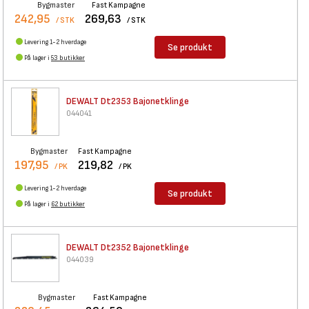
Bygmaster
Fast Kampagne
242,95
269,63
/ STK
/ STK
Levering 1-2 hverdage
Se produkt
På lager i
53 butikker
DEWALT Dt2353 Bajonetklinge
044041
Bygmaster
Fast Kampagne
197,95
219,82
/ PK
/ PK
Levering 1-2 hverdage
Se produkt
På lager i
62 butikker
DEWALT Dt2352 Bajonetklinge
044039
Bygmaster
Fast Kampagne