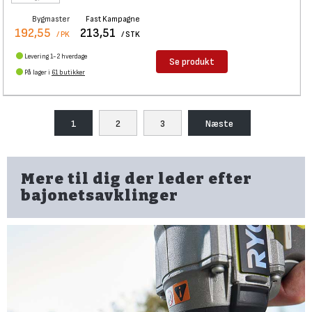
Bygmaster
Fast Kampagne
192,55
213,51
/ PK
/ STK
Levering 1-2 hverdage
Se produkt
På lager i
61 butikker
1
2
3
Næste
Mere til dig der leder efter
bajonetsavklinger