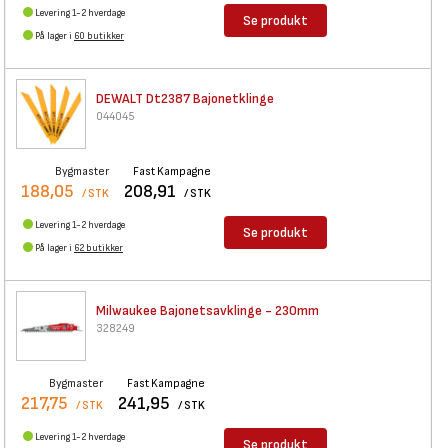
Levering 1-2 hverdage
Se produkt
På lager i
60 butikker
DEWALT Dt2387 Bajonetklinge
044045
Bygmaster
Fast Kampagne
188,05
208,91
/ STK
/ STK
Levering 1-2 hverdage
Se produkt
På lager i
62 butikker
Milwaukee Bajonetsavklinge -
230mm
328249
Bygmaster
Fast Kampagne
217,75
241,95
/ STK
/ STK
Levering 1-2 hverdage
Se produkt