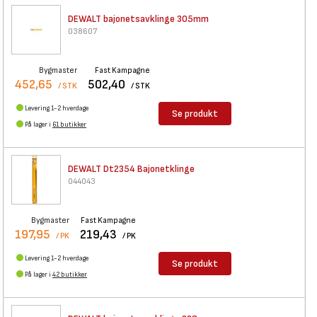
DEWALT bajonetsavklinge 305mm
038607
Bygmaster
Fast Kampagne
452,65
502,40
/ STK
/ STK
Levering 1-2 hverdage
Se produkt
På lager i
61 butikker
DEWALT Dt2354 Bajonetklinge
044043
Bygmaster
Fast Kampagne
197,95
219,43
/ PK
/ PK
Levering 1-2 hverdage
Se produkt
På lager i
42 butikker