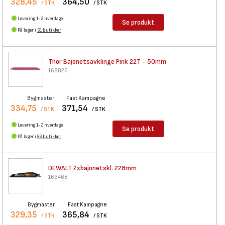
328,45
364,50
/ STK
/ STK
Levering 1-2 hverdage
Se produkt
På lager i
61 butikker
Thor Bajonetsavklinge Pink 22T
- 50mm
168826
Bygmaster
Fast Kampagne
334,75
371,54
/ STK
/ STK
Levering 1-2 hverdage
Se produkt
På lager i
56 butikker
DEWALT 2xbajonetskl. 228mm
166468
Bygmaster
Fast Kampagne
329,35
365,84
/ STK
/ STK