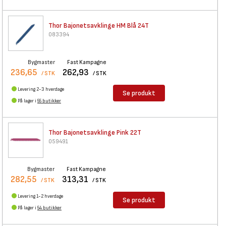
Thor Bajonetsavklinge HM Blå
24T
083394
Bygmaster
Fast Kampagne
236,65
262,93
/ STK
/ STK
Levering 2-3 hverdage
Se produkt
På lager i
55 butikker
Thor Bajonetsavklinge Pink 22T
059491
Bygmaster
Fast Kampagne
282,55
313,31
/ STK
/ STK
Levering 1-2 hverdage
Se produkt
På lager i
54 butikker