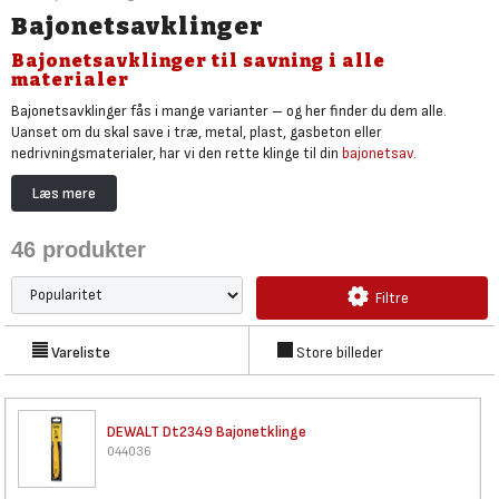
Bajonetsavklinger
Bajonetsavklinger til savning i alle
materialer
Bajonetsavklinger fås i mange varianter – og her finder du dem alle.
Uanset om du skal save i træ, metal, plast, gasbeton eller
nedrivningsmaterialer, har vi den rette klinge til din
bajonetsav
.
Vælg grovtandede klinger til hurtig nedrivning, fintandede til at skære
Læs mere
præcise snit, eller specialklinger til savning i sømbefængt træ, rustfrit
stål eller plastrør. Hos Bygma kan du købe standard- og langklinger i høj
46
produkter
kvalitet fra kendte mærker som Milwaukee, DEWALT og Ryobi.
Den rigtige bajonetsavklinge gør arbejdet hurtigere, lettere og mere
Filtre
effektivt, ligesom du undgår skader på værktøj, materialer eller dig selv –
både for professionelle og gør-det-selv-entusiaster. Find klingen, der
passer til både opgaven og din maskine.
Vareliste
Store billeder
DEWALT Dt2349 Bajonetklinge
044036