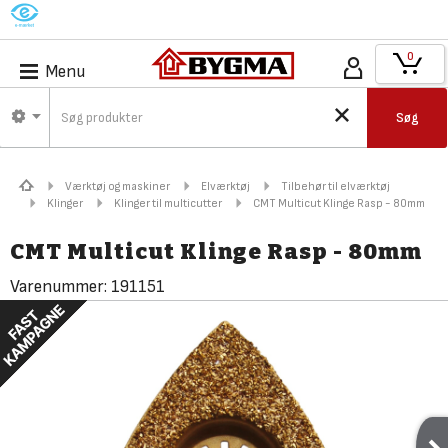
M
0
Menu
Søg
Værktøj og maskiner
Elværktøj
Tilbehør til elværktøj
Klinger
Klinger til multicutter
CMT Multicut Klinge Rasp - 80mm
CMT Multicut Klinge Rasp - 80mm
Varenummer:
191151