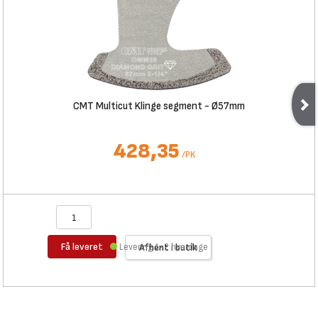
CMT Multicut Klinge segment - Ø57mm
428,35
/
PK
Få leveret
Levering 1-2 hverdage
Afhent i butik