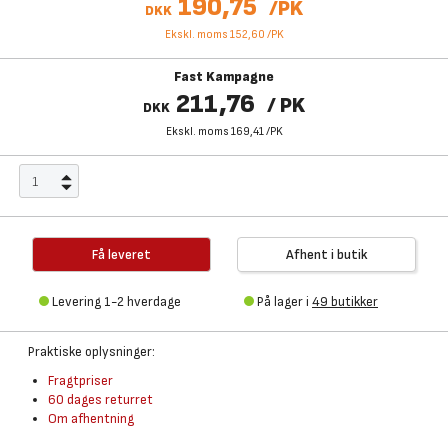
190,75
/
PK
DKK
Ekskl. moms 152,60
/
PK
Fast Kampagne
211,76
/
PK
DKK
Ekskl. moms 169,41
/
PK
Få leveret
Afhent i butik
Levering 1-2 hverdage
På lager i
49 butikker
Praktiske oplysninger:
Fragtpriser
60 dages returret
Om afhentning