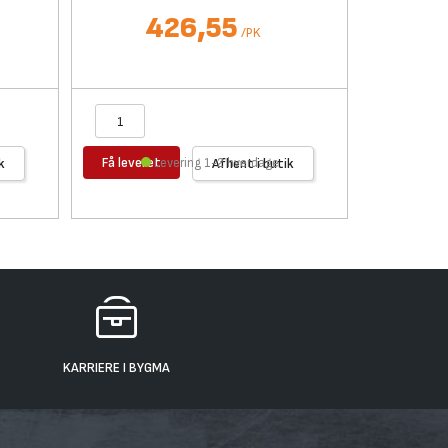
426,55
/
PK
Få leveret
Få levere
k
Levering 1-2 hverdage
Afhent i butik
KARRIERE I BYGMA