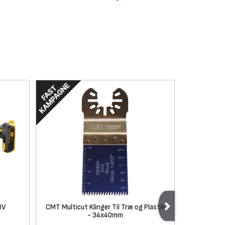
8V
CMT Multicut Klinger Til Træ og Plastik
CMT Multicu
- 34x40mm