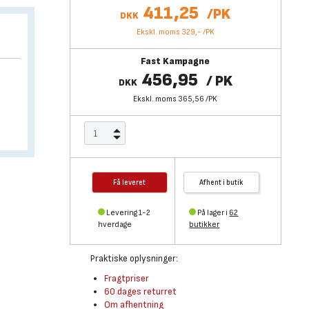
411,25
/
PK
DKK
Ekskl. moms 329,-
/
PK
Fast Kampagne
456,95
/
PK
DKK
Ekskl. moms 365,56
/
PK
Få leveret
Afhent i butik
Levering 1-2
På lager i
62
hverdage
butikker
Praktiske oplysninger:
Fragtpriser
60 dages returret
Om afhentning