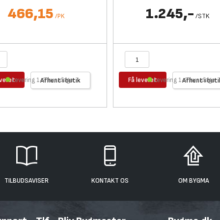
466,15
1.245,-
/
PK
/
STK
everet
Få leveret
Levering 1-2 hverdage
Afhent i butik
Levering 1-2 hverdage
Afhent i buti
TILBUDSAVISER
KONTAKT OS
OM BYGMA