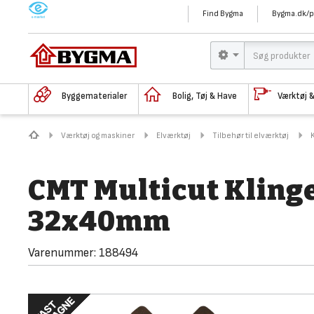
M
Find Bygma
Bygma.dk/p
Byggematerialer
Bolig, Tøj & Have
Værktøj 
Værktøj og maskiner
Elværktøj
Tilbehør til elværktøj
CMT Multicut Klinge
32x40mm
Varenummer:
188494