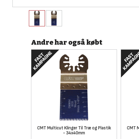
Andre har også købt
CMT Multicut Klinger Til Træ og Plastik
CMT Mu
- 34x40mm