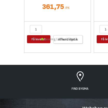
361,75
/
PK
Få leveret
Få l
Levering 1-2 hverdage
Afhent i butik
FIND BYGMA