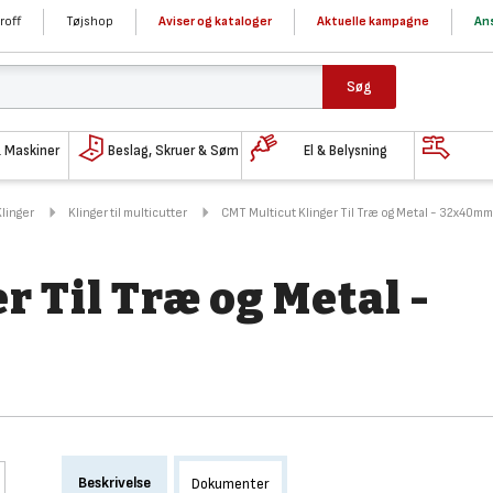
roff
Tøjshop
Aviser og kataloger
Aktuelle kampagne
Ans
Søg
& Maskiner
Beslag, Skruer & Søm
El & Belysning
Klinger
Klinger til multicutter
CMT Multicut Klinger Til Træ og Metal - 32x40mm
r Til Træ og Metal -
Beskrivelse
Dokumenter