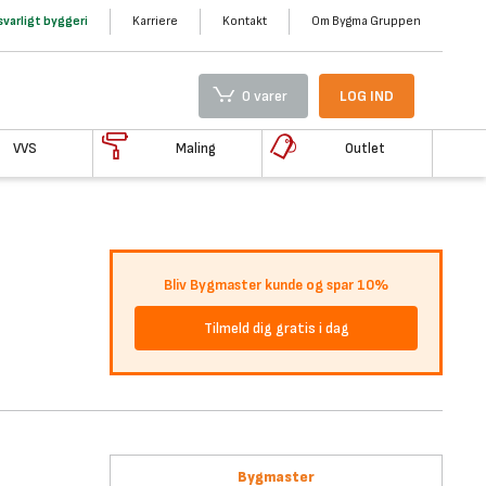
varligt byggeri
Karriere
Kontakt
Om Bygma Gruppen
0 varer
LOG IND
VVS
Maling
Outlet
Bliv Bygmaster kunde og spar 10%
Tilmeld dig gratis i dag
Bygmaster