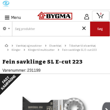
M
0
Menu
Søg
Værktøj og maskiner
Elværktøj
Tilbehør til elværktøj
Klinger
Klinger til multicutter
Fein savklinge SL E-cut 223
Fein savklinge SL E-cut 223
Varenummer:
231199