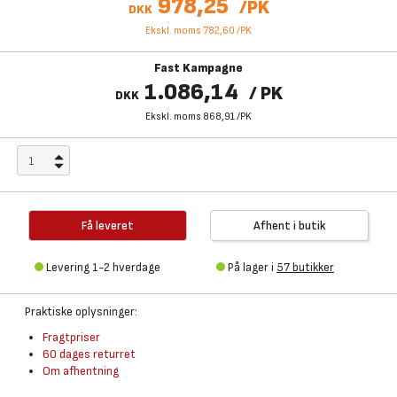
978,25
/
PK
DKK
Ekskl. moms 782,60
/
PK
Fast Kampagne
1.086,14
/
PK
DKK
Ekskl. moms 868,91
/
PK
Få leveret
Afhent i butik
Levering 1-2 hverdage
På lager i
57 butikker
Praktiske oplysninger:
Fragtpriser
60 dages returret
Om afhentning