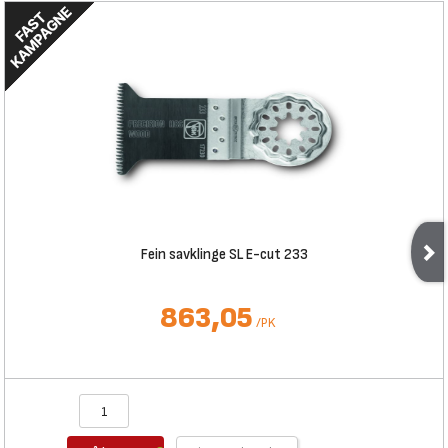
Fein savklinge SL E-cut 233
863,05
/
PK