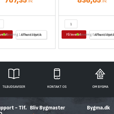
707,35
836,05
/
PK
/
PK
everet
Få leveret
Levering 1-2 hverdage
Afhent i butik
Levering 0-1 hverdage
Afhent i buti
TILBUDSAVISER
KONTAKT OS
OM BYGMA
port - Tlf.
Bliv Bygmaster
Bygma.dk
0