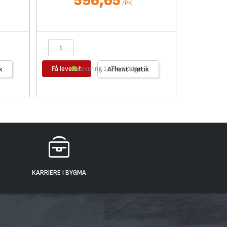
596,65
/
PK
Få leveret
Få levere
k
Levering 1-2 hverdage
Afhent i butik
KARRIERE I BYGMA