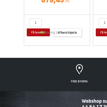
679,45
/
PK
Få leveret
Få l
Levering 1-2 hverdage
Afhent i butik
FIND BYGMA
Webshop sup
44 54 17 3