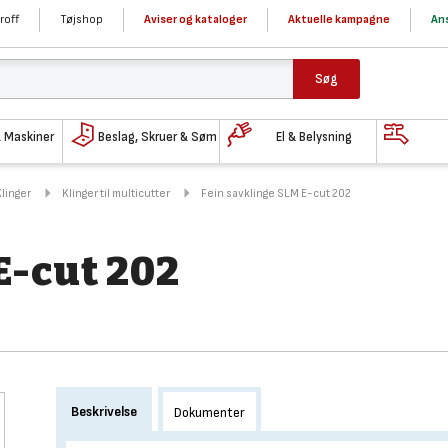
roff
Tøjshop
Aviser og kataloger
Aktuelle kampagne
Ans
Søg
& Maskiner
Beslag, Skruer & Søm
El & Belysning
Klinger
Klinger til multicutter
Fein savklinge SLM E-cut 202
E-cut 202
Beskrivelse
Dokumenter