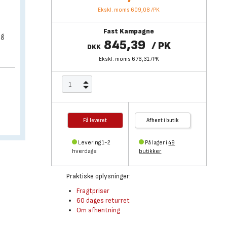
Ekskl. moms 609,08
/
PK
Fast Kampagne
og
845,39
/
PK
DKK
Ekskl. moms 676,31
/
PK
Få leveret
Afhent i butik
Levering 1-2
På lager i
49
hverdage
butikker
Praktiske oplysninger:
Fragtpriser
60 dages returret
Om afhentning