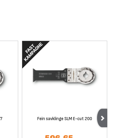
27
Fein savklinge SLM E-cut 200
Fein 