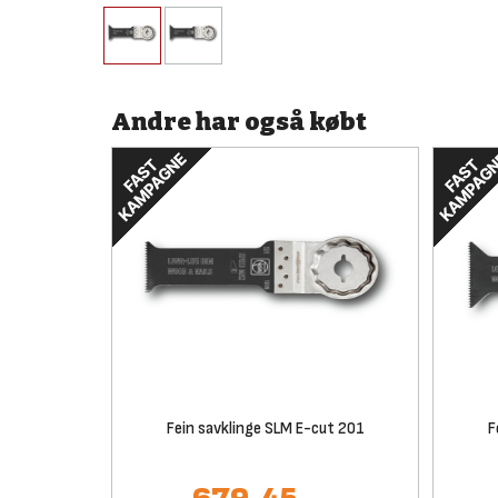
Andre har også købt
Fein savklinge SLM E-cut 201
F