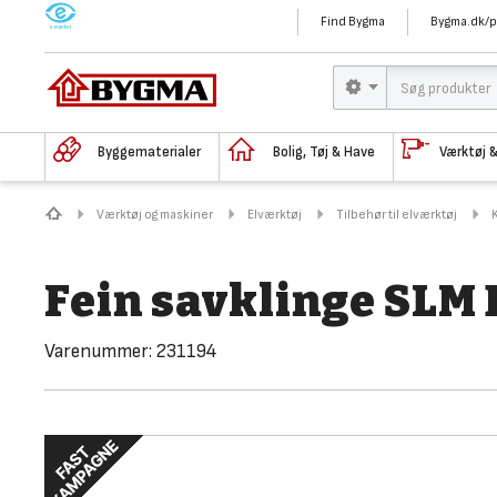
M
Find Bygma
Bygma.dk/p
Byggematerialer
Bolig, Tøj & Have
Værktøj 
Værktøj og maskiner
Elværktøj
Tilbehør til elværktøj
Fein savklinge SLM 
Varenummer:
231194