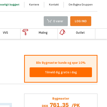
varligt byggeri
Karriere
Kontakt
Om Bygma Gruppen
0 varer
LOG IND
VVS
Maling
Outlet
Bliv Bygmaster kunde og spar 10%
Tilmeld dig gratis i dag
Bygmaster
761,35
/
PK
DKK