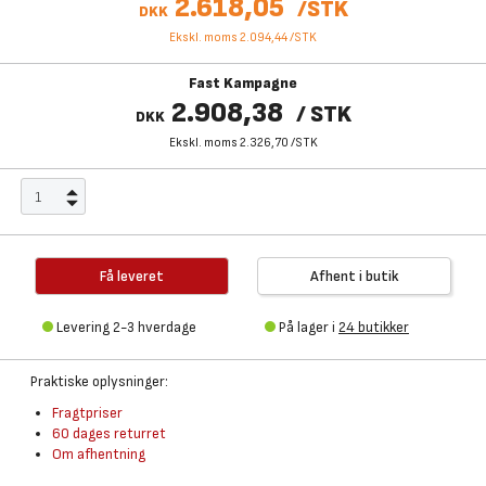
2.618,05
/
STK
DKK
Ekskl. moms 2.094,44
/
STK
Fast Kampagne
2.908,38
/
STK
DKK
Ekskl. moms 2.326,70
/
STK
Få leveret
Afhent i butik
Levering 2-3 hverdage
På lager i
24 butikker
Praktiske oplysninger:
Fragtpriser
60 dages returret
Om afhentning