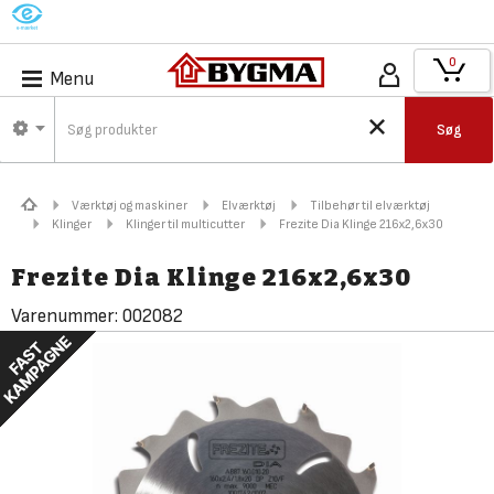
M
0
Menu
Søg
Værktøj og maskiner
Elværktøj
Tilbehør til elværktøj
Klinger
Klinger til multicutter
Frezite Dia Klinge 216x2,6x30
Frezite Dia Klinge 216x2,6x30
Varenummer:
002082