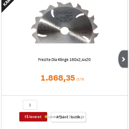
Frezite Dia Klinge 160x2,4x20
1.868,35
/
STK
Få leveret
Levering 1-2 hverdage
Afhent i butik