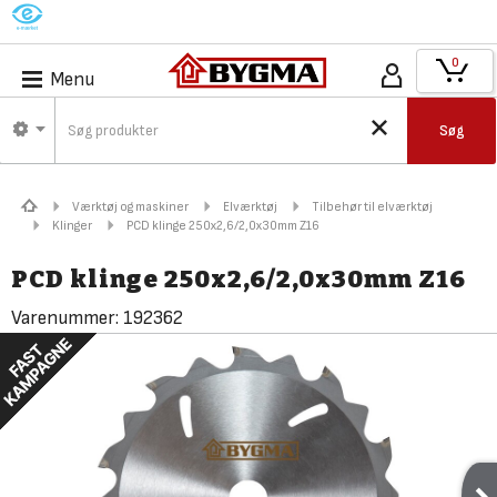
M
0
Menu
Søg
Værktøj og maskiner
Elværktøj
Tilbehør til elværktøj
Klinger
PCD klinge 250x2,6/2,0x30mm Z16
PCD klinge 250x2,6/2,0x30mm Z16
Varenummer:
192362