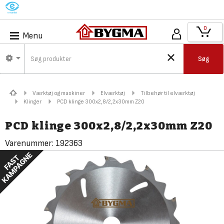
M
0
Menu
Søg
Værktøj og maskiner
Elværktøj
Tilbehør til elværktøj
Klinger
PCD klinge 300x2,8/2,2x30mm Z20
PCD klinge 300x2,8/2,2x30mm Z20
Varenummer:
192363