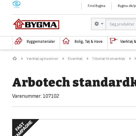
M
Find Bygma
Bygma.dk/p
Byggematerialer
Bolig, Tøj & Have
Værktøj 
Værktøj og maskiner
Elværktøj
Tilbehør til elværktøj
Arbotech standardkl
Varenummer:
107102