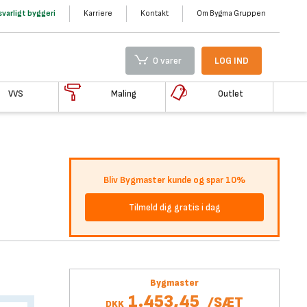
varligt byggeri
Karriere
Kontakt
Om Bygma Gruppen
0 varer
LOG IND
VVS
Maling
Outlet
Bliv Bygmaster kunde og spar 10%
Tilmeld dig gratis i dag
Bygmaster
1.453,45
/
SÆT
DKK