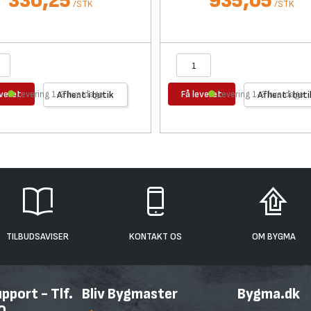
330,25
935,05
/
STK
/
STK
everet
Få leveret
Levering 1-2 hverdage
Afhent i butik
Levering 1-2 hverdage
Afhent i buti
TILBUDSAVISER
KONTAKT OS
OM BYGMA
port - Tlf.
Bliv Bygmaster
Bygma.dk
0