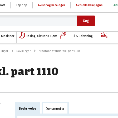
roff
Tøjshop
Aviser og kataloger
Aktuelle kampagne
Ans
Søg
& Maskiner
Beslag, Skruer & Søm
El & Belysning
Klinger
Savklinger
Arbotech standardkl. part 1110
. part 1110
Beskrivelse
Dokumenter