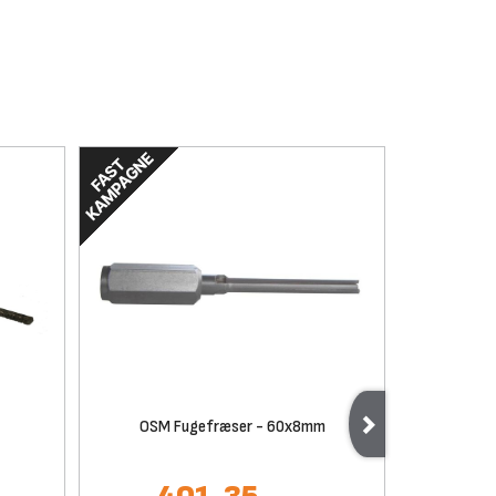
OSM Fugefræser - 60x8mm
Carat Fu