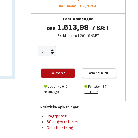
Ekskl. moms 1.162,76
/
SÆT
Fast Kampagne
1.613,99
/
SÆT
DKK
Ekskl. moms 1.291,19
/
SÆT
Få leveret
Afhent i butik
Levering 0-1
På lager i
37
hverdage
butikker
Praktiske oplysninger:
Fragtpriser
60 dages returret
Om afhentning