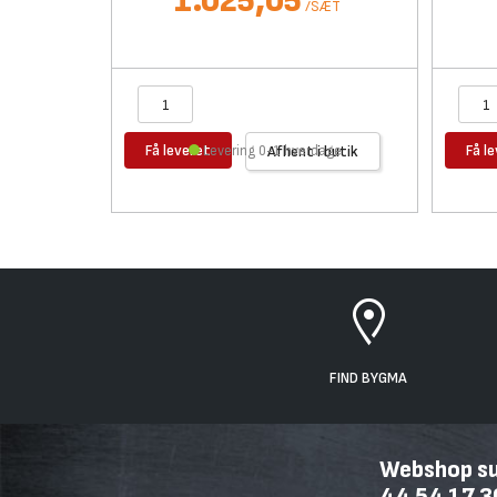
1.025,05
/
SÆT
Få leveret
Få l
Levering 0-1 hverdage
Afhent i butik
FIND BYGMA
Webshop sup
44 54 17 3