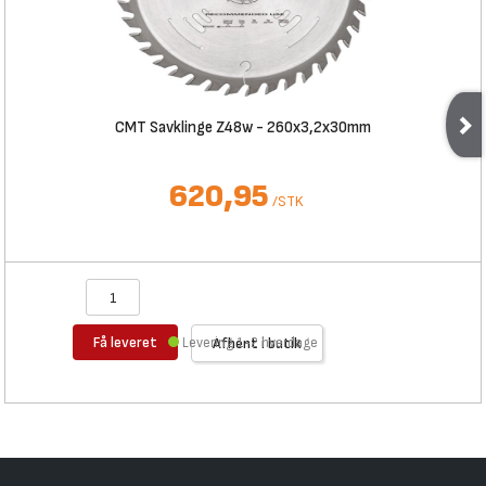
CMT Savklinge Z48w - 260x3,2x30mm
620,95
/
STK
Få leveret
Levering 1-2 hverdage
Afhent i butik