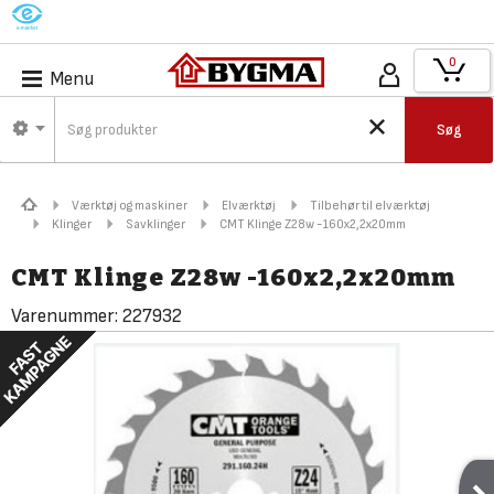
M
0
Menu
Søg
Værktøj og maskiner
Elværktøj
Tilbehør til elværktøj
Klinger
Savklinger
CMT Klinge Z28w -160x2,2x20mm
CMT Klinge Z28w -160x2,2x20mm
Varenummer:
227932