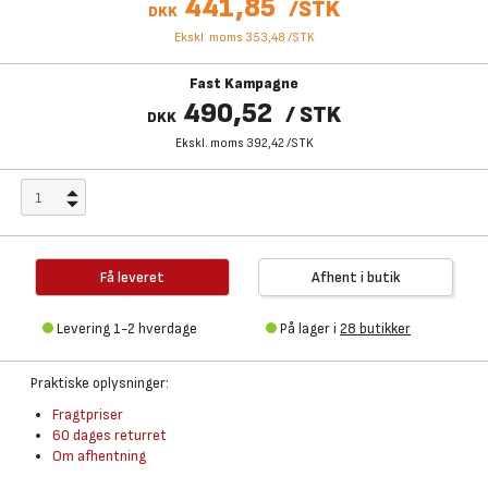
441,85
/
STK
DKK
Ekskl. moms 353,48
/
STK
Fast Kampagne
490,52
/
STK
DKK
Ekskl. moms 392,42
/
STK
Få leveret
Afhent i butik
Levering 1-2 hverdage
På lager i
28 butikker
Praktiske oplysninger:
Fragtpriser
60 dages returret
Om afhentning