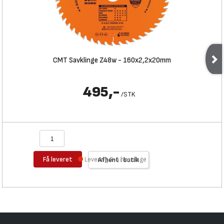
CMT Savklinge Z48w - 160x2,2x20mm
495,-
/
STK
Få leveret
Levering 3-4 hverdage
Afhent i butik