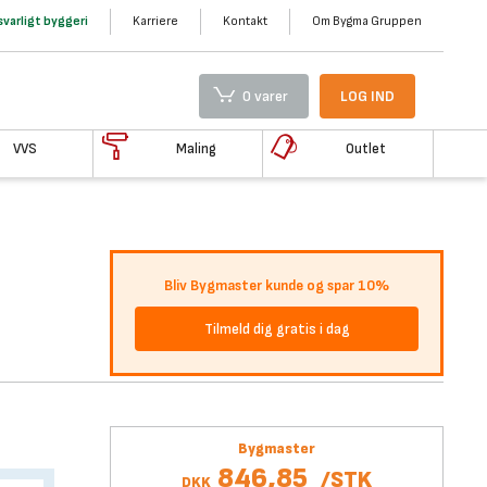
varligt byggeri
Karriere
Kontakt
Om Bygma Gruppen
0 varer
LOG IND
VVS
Maling
Outlet
Bliv Bygmaster kunde og spar 10%
Tilmeld dig gratis i dag
Bygmaster
846,85
/
STK
DKK