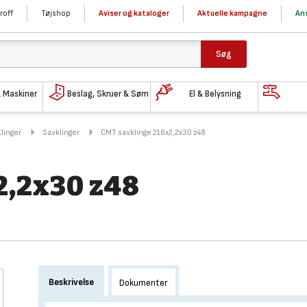
roff
Tøjshop
Aviser og kataloger
Aktuelle kampagne
Ans
Søg
& Maskiner
Beslag, Skruer & Søm
El & Belysning
Klinger
Savklinger
CMT savklinge 216x2,2x30 z48
2,2x30 z48
Beskrivelse
Dokumenter