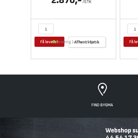
2.870,-
/
STK
Få leveret
Få l
Levering 1-2 hverdage
Afhent i butik
FIND BYGMA
Webshop sup
44 54 17 3