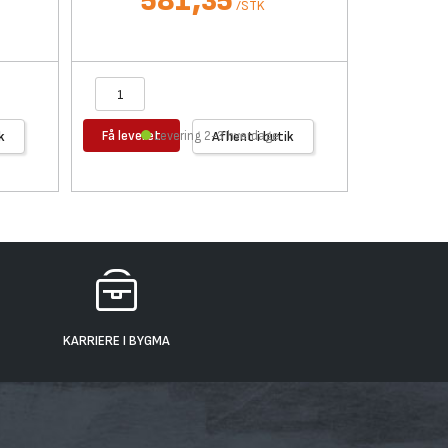
581,35
/
STK
Få leveret
Få levere
k
Levering 2-3 hverdage
Afhent i butik
KARRIERE I BYGMA