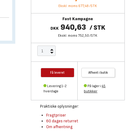
Ekskl. moms 677,48
/
STK
Fast Kampagne
940,63
/
STK
DKK
Ekskl. moms 752,50
/
STK
Få leveret
Afhent i butik
Levering 1-2
På lager i
45
hverdage
butikker
Praktiske oplysninger:
Fragtpriser
60 dages returret
Om afhentning