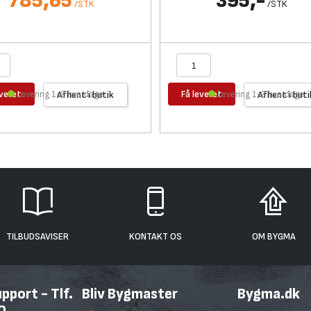
785,65
395,-
/
STK
/
STK
everet
Få leveret
Levering 1-2 hverdage
Afhent i butik
Levering 1-2 hverdage
Afhent i buti
TILBUDSAVISER
KONTAKT OS
OM BYGMA
port - Tlf.
Bliv Bygmaster
Bygma.dk
0