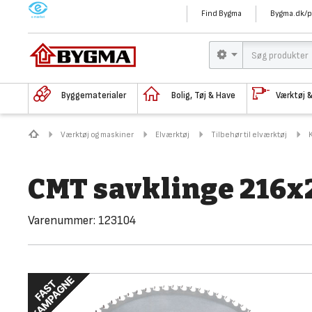
M
Find Bygma
Bygma.dk/p
Byggematerialer
Bolig, Tøj & Have
Værktøj 
Værktøj og maskiner
Elværktøj
Tilbehør til elværktøj
CMT savklinge 216x
Varenummer:
123104