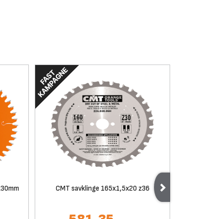
8x30mm
CMT savklinge 165x1,5x20 z36
EXO 41 Bo