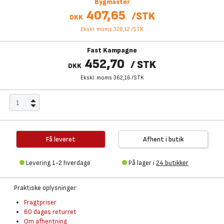
Bygmaster
407,65
/
STK
DKK
Ekskl. moms 326,12
/
STK
Fast Kampagne
452,70
/
STK
DKK
Ekskl. moms 362,16
/
STK
Få leveret
Afhent i butik
Levering 1-2 hverdage
På lager i
24 butikker
Praktiske oplysninger:
Fragtpriser
60 dages returret
Om afhentning