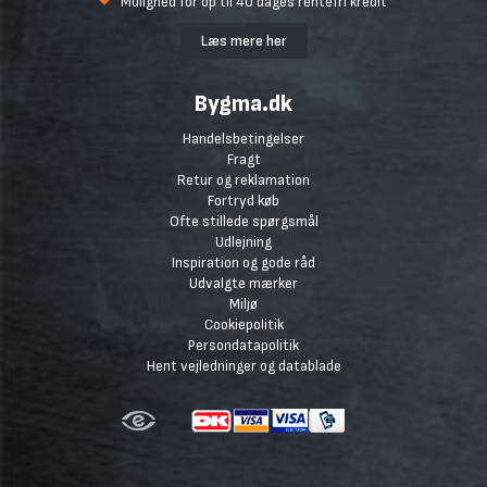
Mulighed for op til 40 dages rentefri kredit
Læs mere her
Bygma.dk
Handelsbetingelser
Fragt
Retur og reklamation
Fortryd køb
Ofte stillede spørgsmål
Udlejning
Inspiration og gode råd
Udvalgte mærker
Miljø
Cookiepolitik
Persondatapolitik
Hent vejledninger og datablade