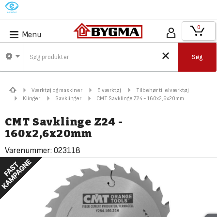
M
0
Menu
Søg
Værktøj og maskiner
Elværktøj
Tilbehør til elværktøj
Klinger
Savklinger
CMT Savklinge Z24 - 160x2,6x20mm
CMT Savklinge Z24 -
160x2,6x20mm
Varenummer:
023118