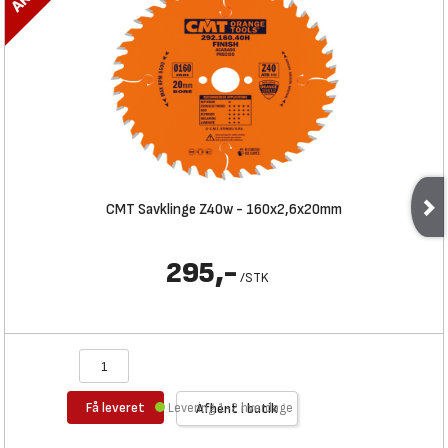
CMT Savklinge Z40w - 160x2,6x20mm
295,-
/
STK
Få leveret
Levering 1-2 hverdage
Afhent i butik