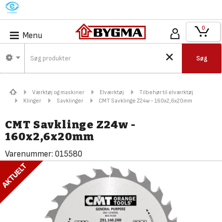
M
0
Menu
Søg
Værktøj og maskiner
Elværktøj
Tilbehør til elværktøj
Klinger
Savklinger
CMT Savklinge Z24w - 160x2,6x20mm
CMT Savklinge Z24w -
160x2,6x20mm
Varenummer:
015580