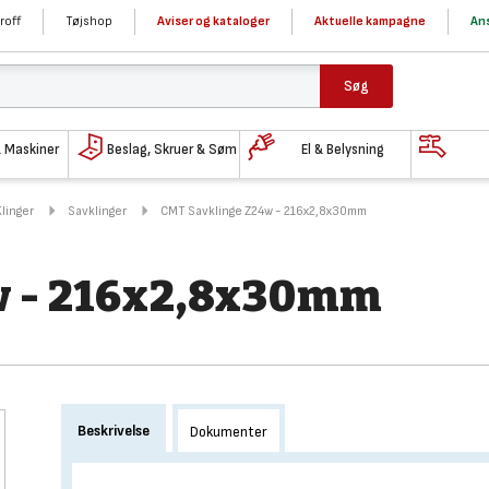
roff
Tøjshop
Aviser og kataloger
Aktuelle kampagne
Ans
Søg
& Maskiner
Beslag, Skruer & Søm
El & Belysning
Klinger
Savklinger
CMT Savklinge Z24w - 216x2,8x30mm
w - 216x2,8x30mm
Beskrivelse
Dokumenter