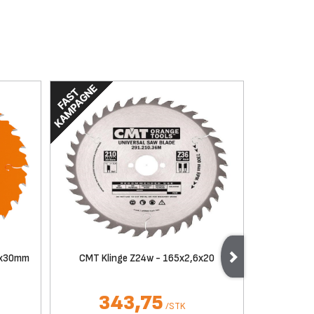
8x30mm
CMT Klinge Z24w - 165x2,6x20
CMT Savkl
343,75
/
STK