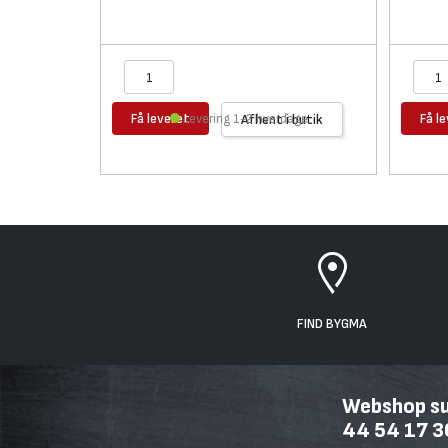
Få leveret
Få l
Levering 1-2 hverdage
Afhent i butik
FIND BYGMA
Webshop sup
44 54 17 3