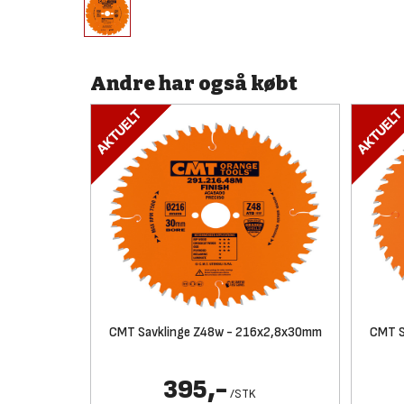
Andre har også købt
CMT Savklinge Z48w - 216x2,8x30mm
CMT S
395,-
/
STK