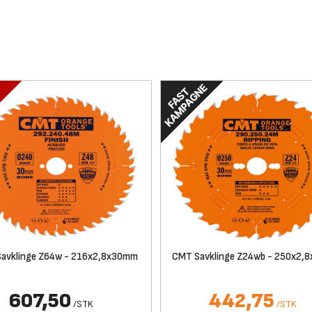
avklinge Z64w - 216x2,8x30mm
CMT Savklinge Z24wb - 250x2,
607,50
442,75
/
STK
/
STK