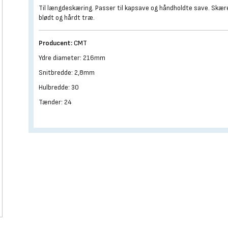
Til længdeskæring. Passer til kapsave og håndholdte save. Skære
blødt og hårdt træ.
Producent:
CMT
Ydre diameter: 216mm
Snitbredde: 2,8mm
Hulbredde: 30
Tænder: 24