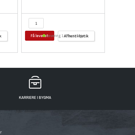
Få leveret
Få levere
k
Levering 1-2 hverdage
Afhent i butik
KARRIERE I BYGMA
r