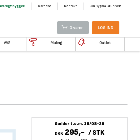
varligt byggeri
Karriere
Kontakt
Om Bygma Gruppen
0 varer
LOG IND
VVS
Maling
Outlet
Gælder t.o.m. 16/08-26
295,-
/
STK
DKK