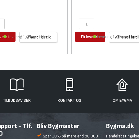
everet
Få leveret
Levering 1-2 hverdage
Afhent i butik
Levering 1-2 hverdage
Afhent i buti
TILBUDSAVISER
KONTAKT OS
OM BYGMA
port - Tlf.
Bliv Bygmaster
Bygma.dk
0
Spar 10% på mere end 80.000
Handelsbetingelse