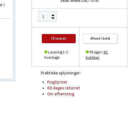
Ekskl. moms 236,-
/
STK
r i
Få leveret
Afhent i butik
Levering 1-2
På lager i
62
hverdage
butikker
Praktiske oplysninger:
Fragtpriser
60 dages returret
Om afhentning