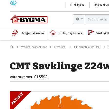
M
Find Bygma
Bygma.dk/p
Byggematerialer
Bolig, Tøj & Have
Værktøj 
Værktøj og maskiner
Elværktøj
Tilbehør til elværktøj
CMT Savklinge Z24
Varenummer:
015592