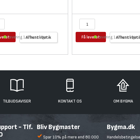
everet
Få leveret
Levering 1-2 hverdage
Afhent i butik
Levering 1-2 hverdage
Afhent i buti
TILBUDSAVISER
KONTAKT OS
OM BYGMA
port - Tlf.
Bliv Bygmaster
Bygma.dk
0
Spar 10% på mere end 80.000
Handelsbetingelse