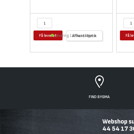
Få leveret
Få l
Levering 1-2 hverdage
Afhent i butik
FIND BYGMA
Webshop sup
44 54 17 3