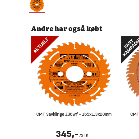
Andre har også købt
CMT Savklinge Z36wf - 165x1,3x20mm
CMT
345,-
/
STK