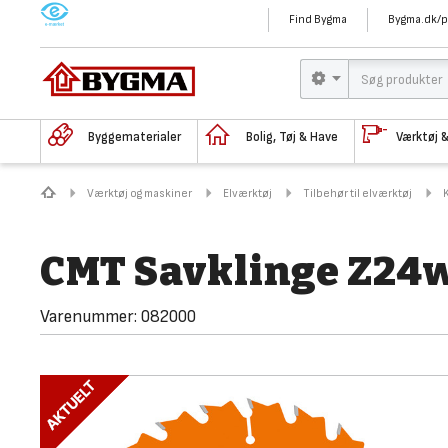
M
Find Bygma
Bygma.dk/p
Byggematerialer
Bolig, Tøj & Have
Værktøj 
Værktøj og maskiner
Elværktøj
Tilbehør til elværktøj
CMT Savklinge Z24w
Varenummer:
082000