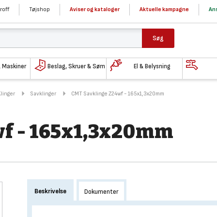
roff
Tøjshop
Aviser og kataloger
Aktuelle kampagne
Ans
Søg
& Maskiner
Beslag, Skruer & Søm
El & Belysning
Klinger
Savklinger
CMT Savklinge Z24wf - 165x1,3x20mm
f - 165x1,3x20mm
Beskrivelse
Dokumenter