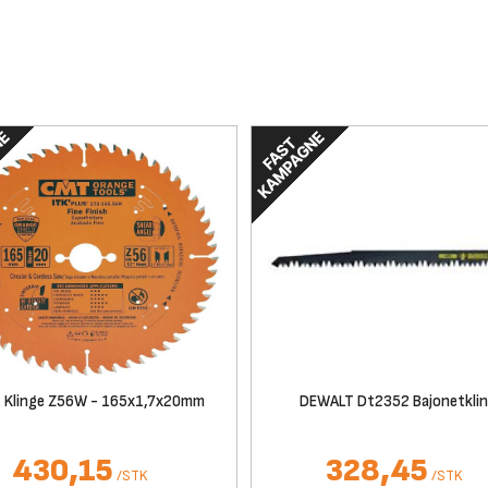
 Klinge Z56W - 165x1,7x20mm
DEWALT Dt2352 Bajonetkli
430,15
328,45
/
STK
/
STK