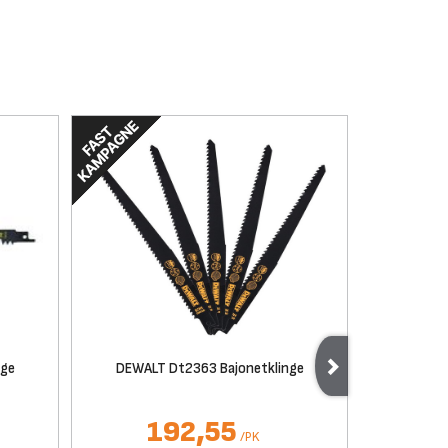
nge
DEWALT Dt2363 Bajonetklinge
DEWAL
192,55
3
/
PK