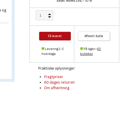
Ekskl. moms 256,-
/
STK
e og
Få leveret
Afhent i butik
Levering 1-2
På lager i
62
hverdage
butikker
Praktiske oplysninger:
Fragtpriser
60 dages returret
Om afhentning