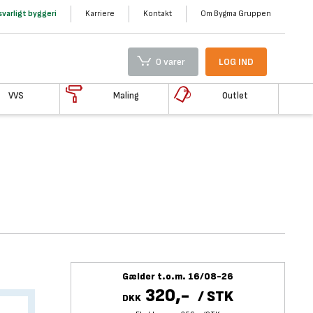
varligt byggeri
Karriere
Kontakt
Om Bygma Gruppen
0 varer
LOG IND
VVS
Maling
Outlet
Gælder t.o.m. 16/08-26
320,-
/
STK
DKK