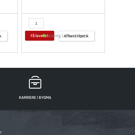
Få leveret
Få levere
k
Levering 1-2 hverdage
Afhent i butik
KARRIERE I BYGMA
r