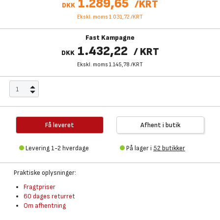
1.289,65
/
KRT
DKK
Ekskl. moms 1.031,72
/
KRT
Fast Kampagne
1.432,22
/
KRT
DKK
Ekskl. moms 1.145,78
/
KRT
Få leveret
Afhent i butik
Levering 1-2 hverdage
På lager i
52 butikker
Praktiske oplysninger:
Fragtpriser
60 dages returret
Om afhentning