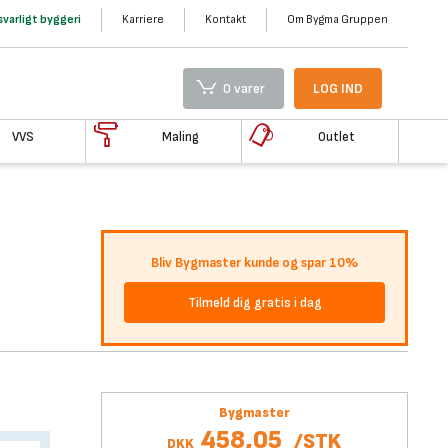
varligt byggeri
Karriere
Kontakt
Om Bygma Gruppen
0 varer
LOG IND
VVS
Maling
Outlet
Bliv Bygmaster kunde og spar 10%
Tilmeld dig gratis i dag
Bygmaster
458,05
/
STK
DKK