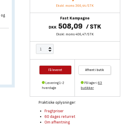
Ekskl. moms 366,44
/
STK
 og
Fast Kampagne
508,09
/
STK
DKK
Ekskl. moms 406,47
/
STK
Få leveret
Afhent i butik
Levering 1-2
På lager i
63
hverdage
butikker
Praktiske oplysninger:
Fragtpriser
60 dages returret
Om afhentning