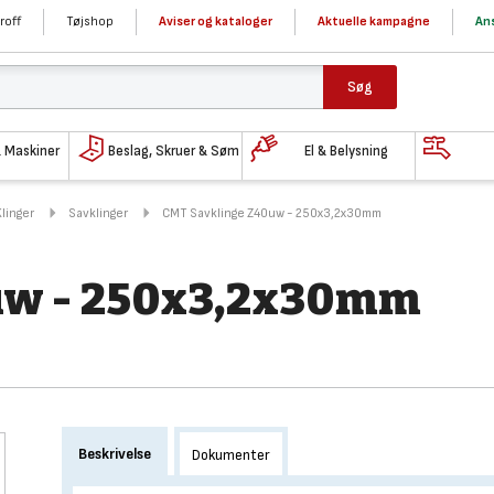
roff
Tøjshop
Aviser og kataloger
Aktuelle kampagne
Ans
Søg
& Maskiner
Beslag, Skruer & Søm
El & Belysning
Klinger
Savklinger
CMT Savklinge Z40uw - 250x3,2x30mm
uw - 250x3,2x30mm
Beskrivelse
Dokumenter