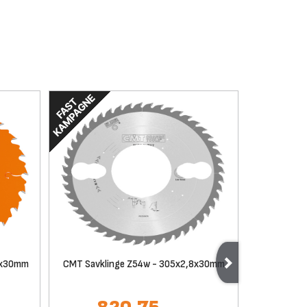
8x30mm
CMT Savklinge Z54w - 305x2,8x30mm
CMT Savkl