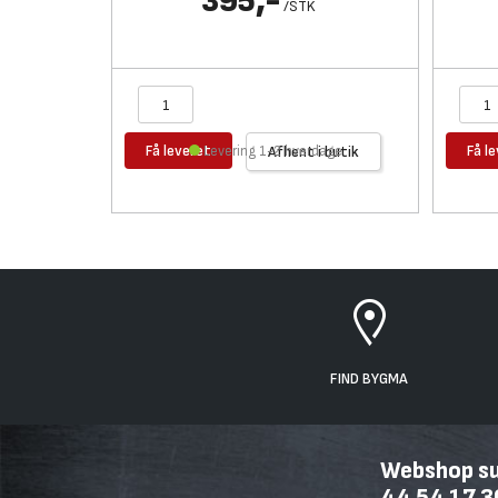
395,-
/
STK
Få leveret
Få l
Levering 1-2 hverdage
Afhent i butik
FIND BYGMA
Webshop sup
44 54 17 3