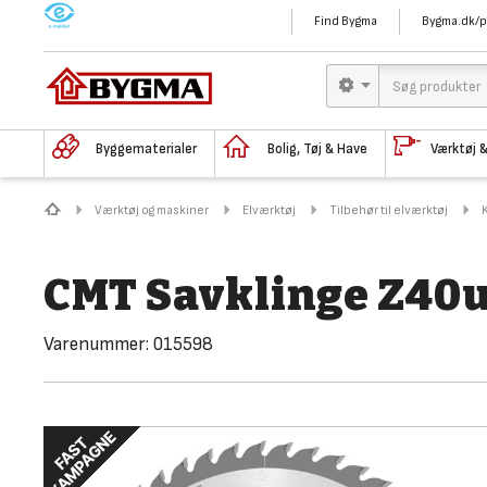
M
Find Bygma
Bygma.dk/p
Byggematerialer
Bolig, Tøj & Have
Værktøj 
Værktøj og maskiner
Elværktøj
Tilbehør til elværktøj
CMT Savklinge Z40
Varenummer:
015598