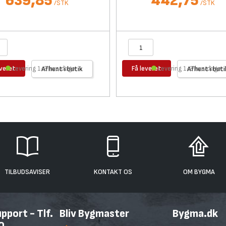
639,85
442,75
/
STK
/
STK
everet
Få leveret
Levering 1-2 hverdage
Afhent i butik
Levering 1-2 hverdage
Afhent i buti
TILBUDSAVISER
KONTAKT OS
OM BYGMA
port - Tlf.
Bliv Bygmaster
Bygma.dk
0