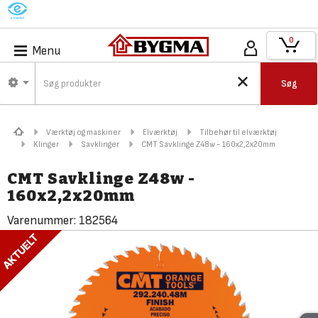
M
0
Menu
Søg
Værktøj og maskiner
Elværktøj
Tilbehør til elværktøj
Klinger
Savklinger
CMT Savklinge Z48w - 160x2,2x20mm
CMT Savklinge Z48w -
160x2,2x20mm
Varenummer:
182564