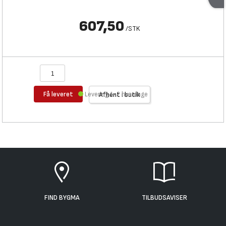
607,50
/
STK
Få leveret
Levering 1-2 hverdage
Afhent i butik
FIND BYGMA
TILBUDSAVISER