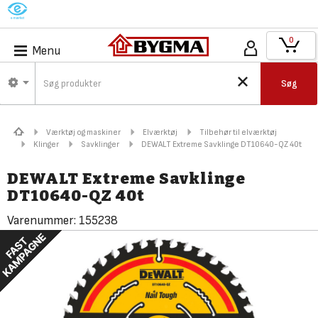
M
0
Menu
Søg
Værktøj og maskiner
Elværktøj
Tilbehør til elværktøj
Klinger
Savklinger
DEWALT Extreme Savklinge DT10640-QZ 40t
DEWALT Extreme Savklinge
DT10640-QZ 40t
Varenummer:
155238