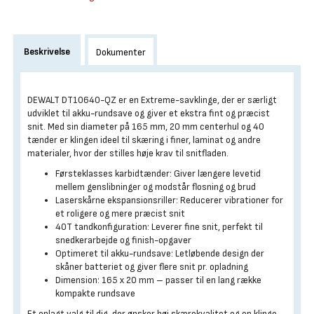
Beskrivelse
Dokumenter
DEWALT DT10640-QZ er en Extreme-savklinge, der er særligt
udviklet til akku-rundsave og giver et ekstra fint og præcist
snit. Med sin diameter på 165 mm, 20 mm centerhul og 40
tænder er klingen ideel til skæring i finer, laminat og andre
materialer, hvor der stilles høje krav til snitfladen.
Førsteklasses karbidtænder: Giver længere levetid
mellem genslibninger og modstår flosning og brud
Laserskårne ekspansionsriller: Reducerer vibrationer for
et roligere og mere præcist snit
40T tandkonfiguration: Leverer fine snit, perfekt til
snedkerarbejde og finish-opgaver
Optimeret til akku-rundsave: Letløbende design der
skåner batteriet og giver flere snit pr. opladning
Dimension: 165 x 20 mm – passer til en lang række
kompakte rundsave
Et oplagt valg til dig, der ønsker høj skærekvalitet og en klinge,