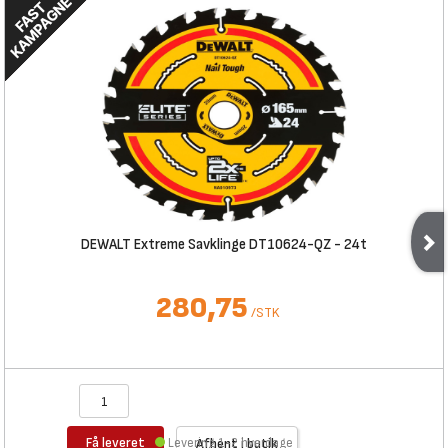
DEWALT Extreme Savklinge DT10624-QZ - 24t
280,75
/
STK
Få leveret
Levering 1-2 hverdage
Afhent i butik