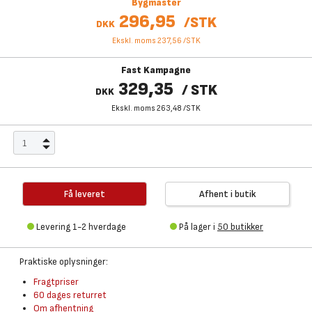
Bygmaster
296,95
/
STK
DKK
Ekskl. moms 237,56
/
STK
Fast Kampagne
329,35
/
STK
DKK
Ekskl. moms 263,48
/
STK
Få leveret
Afhent i butik
Levering 1-2 hverdage
På lager i
50 butikker
Praktiske oplysninger:
Fragtpriser
60 dages returret
Om afhentning