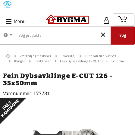
M
0
Menu
Søg
Værktøj og maskiner
Elværktøj
Tilbehør til elværktøj
Klinger
Savklinger
Fein Dybsavklinge E-CUT 126 - 35x50mm
Fein Dybsavklinge E-CUT 126 -
35x50mm
Varenummer:
177731