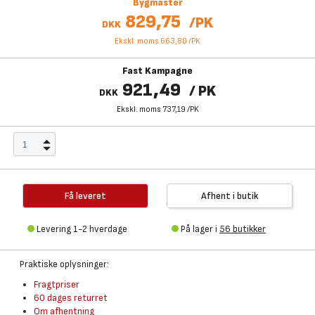
Bygmaster
829,75
/
PK
DKK
Ekskl. moms 663,80
/
PK
Fast Kampagne
921,49
/
PK
DKK
Ekskl. moms 737,19
/
PK
Få leveret
Afhent i butik
Levering 1-2 hverdage
På lager i
56 butikker
Praktiske oplysninger:
Fragtpriser
60 dages returret
Om afhentning