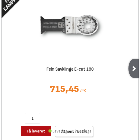
Fein Savklinge E-cut 160
715,45
/
PK
Få leveret
Levering 1-2 hverdage
Afhent i butik