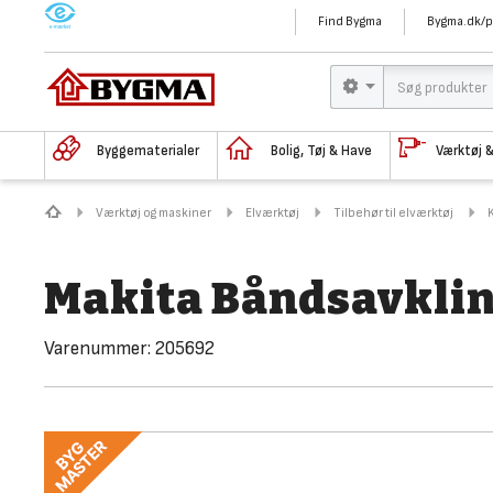
M
Find Bygma
Bygma.dk/p
Byggematerialer
Bolig, Tøj & Have
Værktøj 
Værktøj og maskiner
Elværktøj
Tilbehør til elværktøj
Makita Båndsavklin
Varenummer:
205692