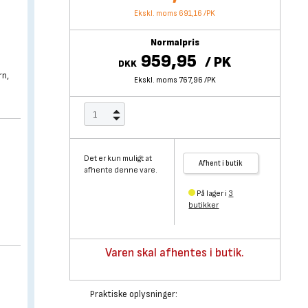
Ekskl. moms 691,16
/
PK
Normalpris
959,95
/
PK
DKK
rn,
Ekskl. moms 767,96
/
PK
Det er kun muligt at
Afhent i butik
afhente denne vare.
På lager i
3
butikker
Varen skal afhentes i butik.
Praktiske oplysninger: