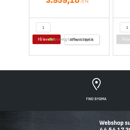
3.959,10
/
STK
Få leveret
Få l
Levering 0-1 hverdage
Afhent i butik
FIND BYGMA
Webshop sup
44 54 17 3