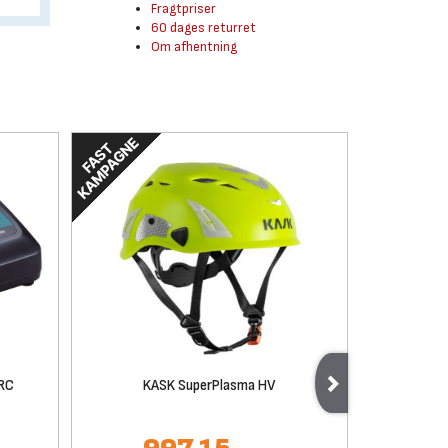
Fragtpriser
60 dages returret
Om afhentning
8RC
KASK SuperPlasma HV
Makita LX