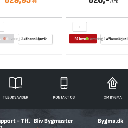
629,95
620,-
/
PK
/
STK
everet
Få leveret
Levering 3-4 hverdage
Afhent i butik
Levering 1-2 hverdage
Afhent i buti
TILBUDSAVISER
KONTAKT OS
OM BYGMA
port - Tlf.
Bliv Bygmaster
Bygma.dk
0