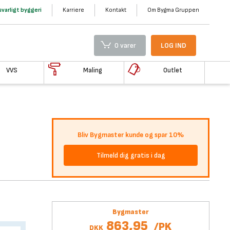
varligt byggeri
Karriere
Kontakt
Om Bygma Gruppen
0 varer
LOG IND
VVS
Maling
Outlet
Bliv Bygmaster kunde og spar 10%
Tilmeld dig gratis i dag
Bygmaster
863,95
/
PK
DKK