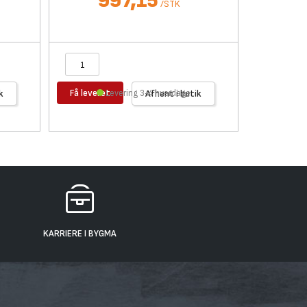
997,15
/
STK
Få leveret
Få levere
k
Levering 3-4 hverdage
Afhent i butik
KARRIERE I BYGMA