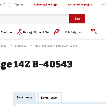
roff
Tøjshop
Aviser og kataloger
Aktuelle kampagne
Ans
Søg
& Maskiner
Beslag, Skruer & Søm
El & Belysning
Klinger
Savklinger
Makita Båndsavklinge 14Z B-40543
ge 14Z B-40543
Beskrivelse
Dokumenter