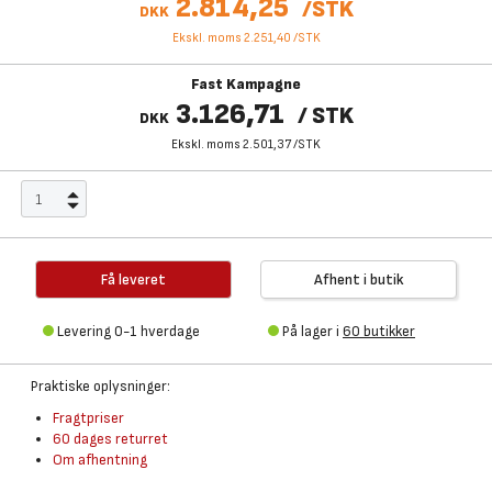
2.814,25
/
STK
DKK
Ekskl. moms 2.251,40
/
STK
Fast Kampagne
3.126,71
/
STK
DKK
Ekskl. moms 2.501,37
/
STK
Få leveret
Afhent i butik
Levering 0-1 hverdage
På lager i
60 butikker
Praktiske oplysninger:
Fragtpriser
60 dages returret
Om afhentning