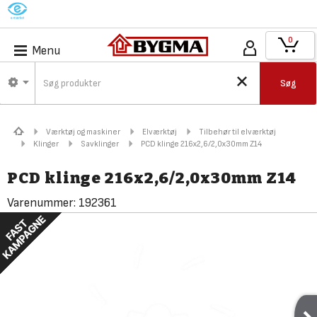
M
0
Menu
Søg
Værktøj og maskiner
Elværktøj
Tilbehør til elværktøj
Klinger
Savklinger
PCD klinge 216x2,6/2,0x30mm Z14
PCD klinge 216x2,6/2,0x30mm Z14
Varenummer:
192361