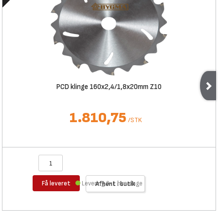
PCD klinge 160x2,4/1,8x20mm Z10
1.810,75
/
STK
Få leveret
Levering 0-1 hverdage
Afhent i butik