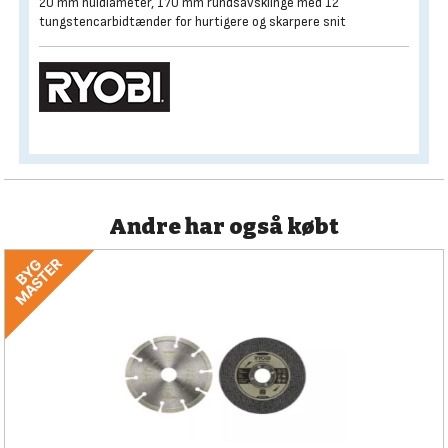
20 mm huldiameter, 170 mm rundsavsklinge med 12
tungstencarbidtænder for hurtigere og skarpere snit
Andre har også købt