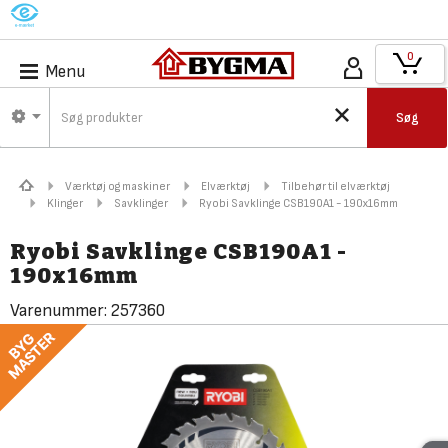
M
0
Menu
Søg
Værktøj og maskiner
Elværktøj
Tilbehør til elværktøj
Klinger
Savklinger
Ryobi Savklinge CSB190A1 - 190x16mm
Ryobi Savklinge CSB190A1 -
190x16mm
Varenummer:
257360