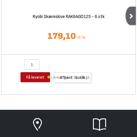
Ryobi Skæreskive RAK6AGD125 - 6 stk
179,10
/
STK
Få leveret
Levering 1-2 hverdage
Afhent i butik