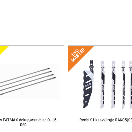
ey FATMAX dekupørsavblad 0-15-
Ryobi Stiksavklinge RAK05JS
061