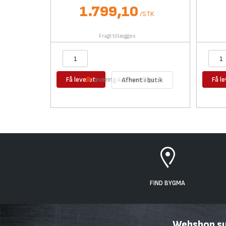
1.799,10
/
STK
Fragt tillægges
Få leveret
Få l
Levering 4-5 hverdage
Afhent i butik
FIND BYGMA
Webshop sup