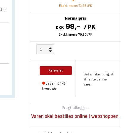
Ekskl. moms 71,28
/
PK
kter
Normalpris
99,-
/
PK
DKK
Ekskl. moms 79,20
/
PK
Få leveret
Det er ikke muligt at
afhente denne
Levering 4-5
vare.
hverdage
Fragt tillægges
Varen skal bestilles online i webshoppen.