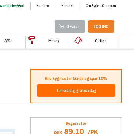
varligt byggeri
Karriere
Kontakt
Om Bygma Gruppen
0 varer
LOG IND
VVS
Maling
Outlet
Bliv Bygmaster kunde og spar 10%
Tilmeld dig gratis i dag
Bygmaster
89,10
/
PK
DKK