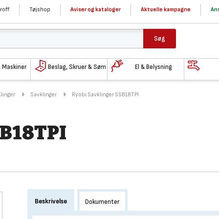
roff
Tøjshop
Aviser og kataloger
Aktuelle kampagne
Ans
Søg
& Maskiner
Beslag, Skruer & Søm
El & Belysning
Klinger
Savklinger
Ryobi Savklinger SSB18TPI
SB18TPI
Beskrivelse
Dokumenter