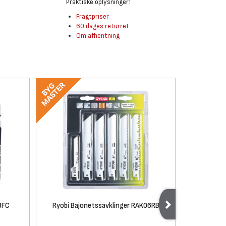
Praktiske oplysninger:
Fragtpriser
60 dages returret
Om afhentning
BFC
Ryobi Bajonetssavklinger RAK06RB
DEWALT Ba