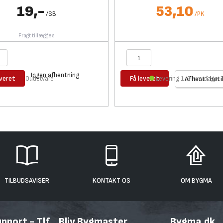
19,-
53,10
/
SB
/
PK
Fragt tillægges
Ingen afhentning
everet
Få leveret
Outletvare
Levering 1-2 hverdage
Afhent i buti
TILBUDSAVISER
KONTAKT OS
OM BYGMA
port - Tlf.
Bliv Bygmaster
Bygma.dk