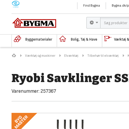
M
Find Bygma
Bygma.dk/p
Byggematerialer
Bolig, Tøj & Have
Værktøj 
Værktøj og maskiner
Elværktøj
Tilbehør til elværktøj
Ryobi Savklinger S
Varenummer:
257367