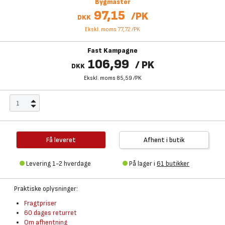
Bygmaster
97,15
/
PK
DKK
Ekskl. moms 77,72
/
PK
Fast Kampagne
106,99
/
PK
DKK
Ekskl. moms 85,59
/
PK
Få leveret
Afhent i butik
Levering 1-2 hverdage
På lager i
61 butikker
Praktiske oplysninger:
Fragtpriser
60 dages returret
Om afhentning