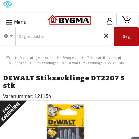
M
0
Menu
Søg
Værktøj og maskiner
Elværktøj
Tilbehør til elværktøj
Klinger
Stiksavklinger
DEWALT Stiksavklinge DT2207 5 stk
DEWALT Stiksavklinge DT2207 5
stk
Varenummer:
121154