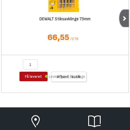
DEWALT Stiksavklinge 75mm
66,55
/
STK
Få leveret
Levering 1-2 hverdage
Afhent i butik