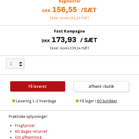
Bygmaster
156,55
/
SÆT
DKK
Ekskl. moms 125,24
/
SÆT
Fast Kampagne
173,93
/
SÆT
DKK
Ekskl. moms 139,14
/
SÆT
Få leveret
Afhent i butik
Levering 1-2 hverdage
På lager i
60 butikker
Praktiske oplysninger:
Fragtpriser
60 dages returret
Om afhentning