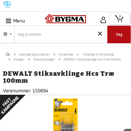
M
0
Menu
Søg
Værktøj og maskiner
Elværktøj
Tilbehør til elværktøj
Klinger
Stiksavklinger
DEWALT Stiksavklinge Hcs Træ 100mm
DEWALT Stiksavklinge Hcs Træ
100mm
Varenummer:
155694